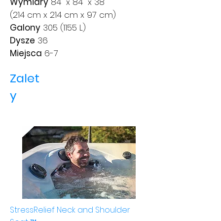
Wymiary
84 "x 84" x 38 "
(214 cm x 214 cm x 97 cm)
Galony
305 (1155
L)
Dysze
36
Miejsca
6-7
Zalet
y
StressRelief Neck and Shoulder