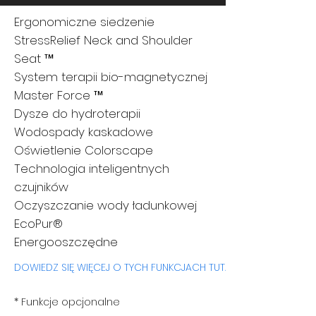
Ergonomiczne siedzenie
StressRelief Neck and Shoulder
Seat ™
System terapii bio-magnetycznej
Master Force ™
Dysze do hydroterapii
Wodospady kaskadowe
Oświetlenie Colorscape
Technologia inteligentnych
czujników
Oczyszczanie wody ładunkowej
EcoPur®
Energooszczędne
DOWIEDZ SIĘ WIĘCEJ O TYCH FUNKCJACH TUTAJ
* Funkcje opcjonalne