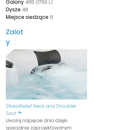
Galony
465 (1760
L)
Dysze
48
Miejsce siedzące
6
Zalet
y
StressRelief Neck and Shoulder
Seat ™
Uwolnij napięcie dnia dzięki
specjalnie zaprojektowanym