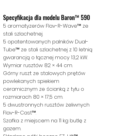
Specyfikacja dla modelu Baron™ 590
5 aromatyzerów Flav-R-Wave™ ze
stali szlachetnej.
5 opatentowanych palników Dual-
Tube™ ze stali szlachetnej z 10 letnią
gwarancją o łącznej mocy 13,2 kW.
Wymiar rusztów 82 × 44 cm.
Górny ruszt ze stalowych prętów
powlekanych spiekiem
ceramicznym ze ścianką z tyłu o
rozmiarach 80 × 17,5 cm.
5 dwustronnych rusztów żeliwnych
Flav-R-Cast™.
Szafka z miejscem na 11 kg butlę z
gazem.