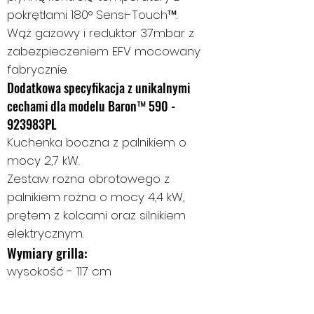
pokrętłami 180° Sensi-Touch™.
Wąż gazowy i reduktor 37mbar z
zabezpieczeniem EFV mocowany
fabrycznie.
Dodatkowa specyfikacja z unikalnymi
cechami dla modelu Baron™ 590 -
923983PL
Kuchenka boczna z palnikiem o
mocy 2,7 kW.
Zestaw rożna obrotowego z
palnikiem rożna o mocy 4,4 kW,
prętem z kolcami oraz silnikiem
elektrycznym.
Wymiary grilla:
wysokość - 117 cm
wysokość z otwartą okrywą - 147,5
cm