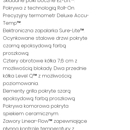
Składane półki boczne EZ-Lift™.
Pokrywa z technologią Roll-On.
Precyzyjny termometr Deluxe Accu-
Temp™.
Elektroniczna zapalarka Sure-Lite™.
Ocynkowane stalowe drzwi pokryte
czarną epoksydową farbą
proszkową.
Cztery obrotowe kółka 7,6 cm z
możliwością blokady. Dwa przednie
kółka Level Q™ z możliwością
poziomowania.
Elementy grilla pokryte szarą
epoksydową farbą proszkową.
Pokrywa komorowa pokryta
spiekiem ceramicznym.
Zawory Linear-Flow™ zapewniające
płynną kontrolę temperatury z