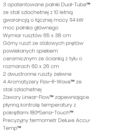
3 opatentowane palniki Dual-Tube™
ze stali szlachetnej z 10 letnią
gwarancją o łącznej mocy 11.4 kW
moc palnika głównego
Wymiar rusztów 65 x 38 cm
Górny ruszt ze stalowych prętów
powlekanych spiekiem
ceramicznym ze ścianką z tyłu o
rozmarach 60 x 26 cm
2 dwustronne ruszty żeliwne
4 Aromatyzery Flav-R-Wave™ ze
stali szlachetnej
Zawory Linear-Flow™ zapewniające
płynną kontrolę temperatury z
pokrętłami 180°Sensi-Touch™
Precyzyjny termometr Deluxe Accu-
Temp™