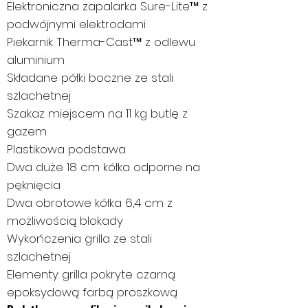
Elektroniczna zapalarka Sure-Lite™ z
podwójnymi elektrodami
Piekarnik Therma-Cast™ z odlewu
aluminium
Składane półki boczne ze stali
szlachetnej
Szakaz miejscem na 11 kg butlę z
gazem
Plastikowa podstawa
Dwa duże 18 cm kółka odporne na
pęknięcia
Dwa obrotowe kółka 6,4 cm z
możliwością blokady
Wykończenia grilla ze stali
szlachetnej
Elementy grilla pokryte czarną
epoksydową farbą proszkową