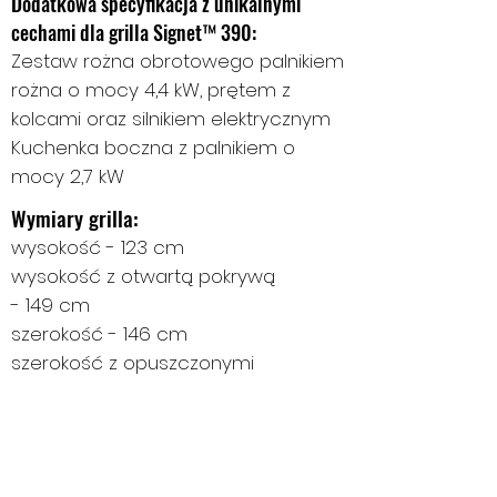
Dodatkowa specyfikacja z unikalnymi
cechami dla grilla Signet™ 390:
Zestaw rożna obrotowego palnikiem
rożna o mocy 4,4 kW, prętem z
kolcami oraz silnikiem elektrycznym
Kuchenka boczna z palnikiem o
mocy 2,7 kW
Wymiary grilla:
wysokość - 123 cm
wysokość z otwartą pokrywą
- 149 cm
szerokość - 146 cm
szerokość z opuszczonymi
półkami - 96 cm
głębokość - 58 cm
głębokość z otwartą pokrywą - 75
cm (pokrywa cofa się 17 cm)