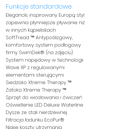
Funkcje standardowe
Elegancki, inspirowany Europą styl
zapewnia płynniejsze pływanie niż
w innych kąpieliskach
SoftTread ™ Antypoślizgowy,
komfortowy system podłogowy
firmy SwimDek® (na zdjęciu)
System napędowy w technologii
Wave XP z regulowanymi
elementami sterującymi
Siedzisko Xtreme Therapy ™
Zatoka Xtreme Therapy ™
Sprzęt do wiosłowania i ćwiczeń
Oświetlenie LED Deluxe Waterline
Dysze ze stali nierdzewnej
Filtracja ładunku EcoPur®
Niskie koszty utrzymania