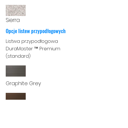
Sierra
Opcje listew przypodłogowych
Listwa przypodłogowa
DuraMaster ™ Premium
(standard)
Graphite Grey
Espresso
W Master Spas kupowanie wanny z