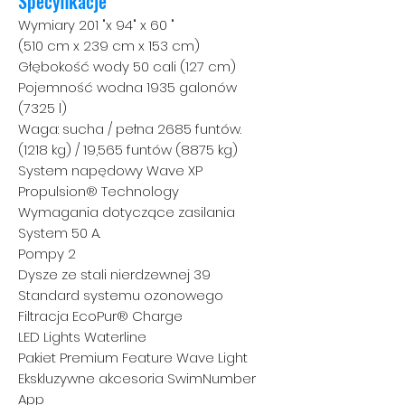
Specyfikacje
Wymiary 201 "x 94" x 60 "
(510 cm x 239 cm x 153 cm)
Głębokość wody 50 cali (127 cm)
Pojemność wodna 1935 galonów
(7325 l)
Waga: sucha / pełna 2685 funtów.
(1218 kg) / 19,565 funtów (8875 kg)
System napędowy Wave XP
Propulsion® Technology
Wymagania dotyczące zasilania
System 50 A.
Pompy 2
Dysze ze stali nierdzewnej 39
Standard systemu ozonowego
Filtracja EcoPur® Charge
LED Lights Waterline
Pakiet Premium Feature Wave Light
Ekskluzywne akcesoria SwimNumber
App