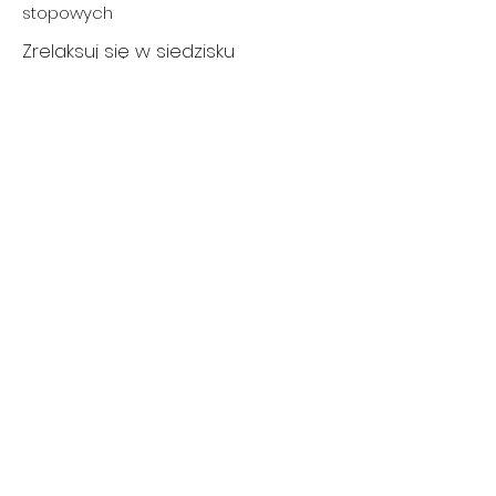
stopowych
Zrelaksuj się w siedzisku
StressRelief Neck and Shoulder
Seat ™, dostępnym w wybranych
modelach. Specjalnie
zaprojektowane dysze
wychodzące z wody zapewniają
rozluźniający masaż szyi i ramion
tam, gdzie jest to najbardziej
potrzebne.