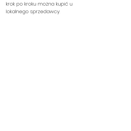
krok po kroku można kupić u
lokalnego sprzedawcy.
- Dr. Rick McAvoy
Aby uzyskać informacje na temat
różnych opcji fitness, w tym bieżni
wodnej i roweru treningowego ze