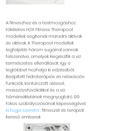
KÉTSÉGES A SEBESSÉG
A fitneszhez és a testmozgáshoz
tökéletes H2X Fitness Therapool
modellek segítenek maradni aktívak
és aktívak. A Therapool modellek
legfeljebb három sugárral vannak
felszerelve, amelyek kiegészítik a víz
természetes ellenállását, így a
legtöbbet hozhatja ki edzéséből.
Beépített hidroterápiás és relaxációs
funkciók, kontúrozott üléssel,
masszázsfúvókákkal és a víz
hőmérsékletének megnyugtató 99
fokos szabályozásának képességével.
Ki fogja szeretni
: fitneszet és terápiát
kereső emberek