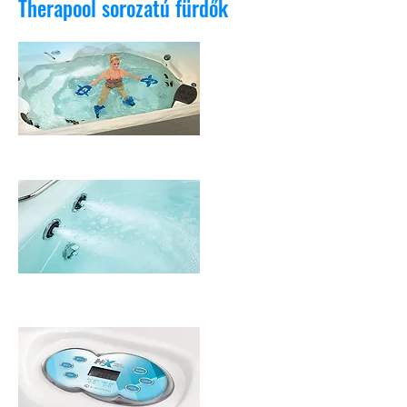
Therapool sorozatú fürdők
FITNESSÉGRE TERVEZETT
LEVEGŐBEFEKTETÉSI ÁRAM