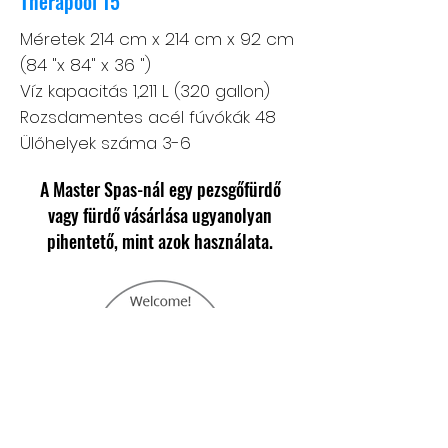
Therapool 15
Méretek
214 cm x 214 cm x 92 cm
(84 "x 84" x 36 ")
Víz kapacitás
1,211 L (320 gallon)
Rozsdamentes acél fúvókák 48
Ülőhelyek száma 3-6
A Master Spas-nál egy pezsgőfürdő
vagy fürdő vásárlása ugyanolyan
pihentető, mint azok használata.
Látogassa meg