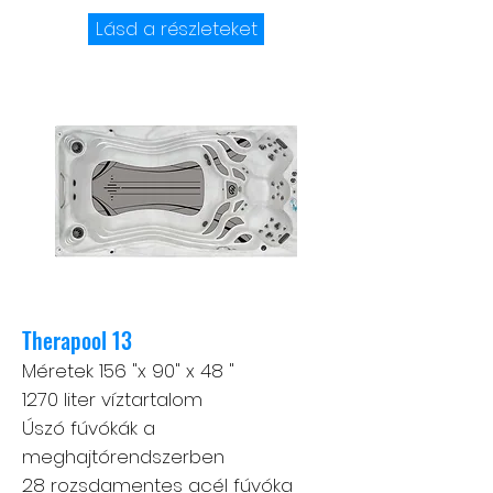
Lásd a részleteket
Therapool 13
Méretek 156 "x 90" x 48 "
1270 liter víztartalom
Úszó fúvókák a
meghajtórendszerben
28 rozsdamentes acél fúvóka