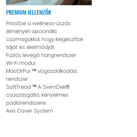
PREMIUM JELLEMZŐK
Frissítse a wellness-úszás
élményét opcionális
csomagokkal, hogy kiegészítse
táját és életmódját.
Fúziós levegő hangrendszer
Wi-Fi modul
Mast3rPur ™ vízgazdálkodási
rendszer
SoftTread ™ A SwimDek®
csúszásgátló, kényelmes
padlórendszere
Axis Cover System
Tudjon meg többet a funkciókról