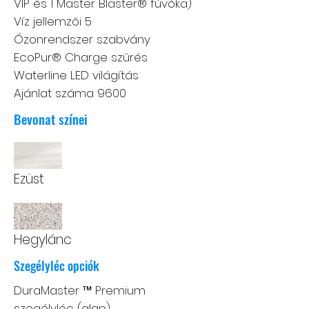
VIP és 1 Master Blaster® fúvóka)
Víz jellemzői 5
Ózonrendszer szabvány
EcoPur® Charge szűrés
Waterline LED világítás
Ajánlat száma 9600
Bevonat színei
Ezüst
Hegylánc
Szegélyléc opciók
DuraMaster ™ Premium
szegélyléc (alap)