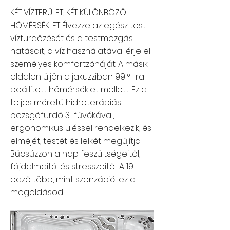
KÉT VÍZTERÜLET, KÉT KÜLÖNBÖZŐ
HŐMÉRSÉKLET Élvezze az egész test
vízfürdőzését és a testmozgás
hatásait, a víz használatával érje el
személyes komfortzónáját. A másik
oldalon üljön a jakuzziban 99 ° -ra
beállított hőmérséklet mellett. Ez a
teljes méretű hidroterápiás
pezsgőfürdő 31 fúvókával,
ergonomikus üléssel rendelkezik, és
elméjét, testét és lelkét megújítja.
Búcsúzzon a nap feszültségeitől,
fájdalmaitól és stresszeitől. A 19.
edző több, mint szenzáció; ez a
megoldásod.