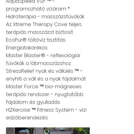
AquaSpeed ​​VSP ™ -
programozható vízáram *
Hidroterápia - masszázsfúvókák
Az Xtreme Therapy Cove teljes
terápiás masszázst biztosít
EcoPur® töltővíz tisztítás
Energiatakarékos
Master Blaster® - reflexológiai
fúvókák a lábmasszázshoz
StressRelief nyak és vállülés ™ -
enyhíti a váll és a nyak fájdalmát
Master Force ™ bio-mágneses
terápiás rendszer - nyugtatóbb
fájdalom és gyulladás
H2Xercise ™ Fitness System - vízi
edzőberendezés