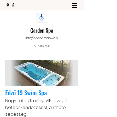
Garden Spa
info@spaogrodowe.pl
505 116 608
Edző
19 Swim Spa
Nagy teljesítmény, VIP levegő
befecskendezéssel, állítható
sebesség