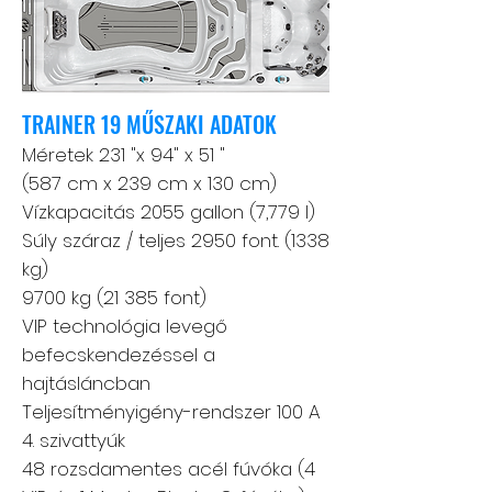
TRAINER 19 MŰSZAKI ADATOK
Méretek 231 "x 94" x 51 "
(587 cm x 239 cm x 130 cm)
Vízkapacitás 2055 gallon (7,779 l)
Súly száraz / teljes 2950 font. (1338
kg)
9700 kg (21 385 font)
VIP technológia levegő
befecskendezéssel a
hajtásláncban
Teljesítményigény-rendszer 100 A
4. szivattyúk
48 rozsdamentes acél fúvóka (4