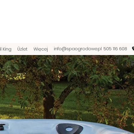
info@spaogrodowe.pl
505 116 608
il King
Üzlet
Więcej