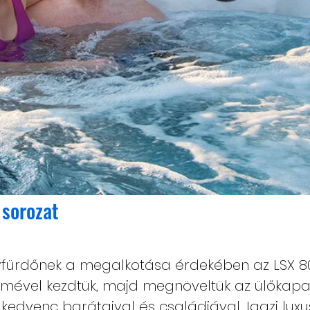
 sorozat
yfürdőnek a megalkotása érdekében az LSX 8
mével kezdtük, majd megnöveltük az ülőkapac
kedvenc barátaival és családjával. Igazi luxu