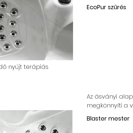
EcoPur szűrés
dő nyújt terápiás
Az ásványi alap
megkönnyíti a v
Blaster mester