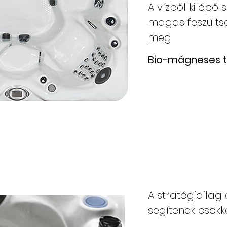
A vízből kilépő 
magas feszültsé
meg
Bio-mágneses t
A stratégiailag
segítenek csökk