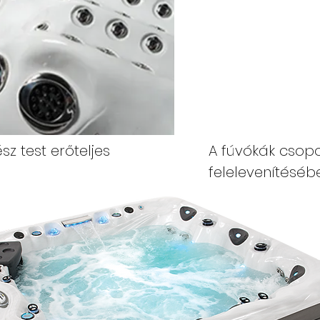
sz test erőteljes
A fúvókák csopo
felelevenítéséb