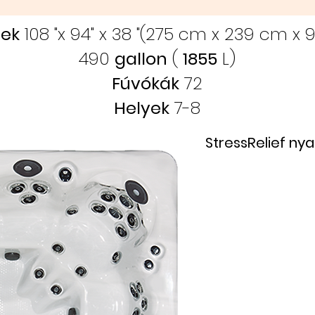
ek
108 "x 94" x 38 "(275 cm x 239 cm x 
490
gallon
(
1855
L)
Fúvókák
72
Helyek
7-8
StressRelief nyak