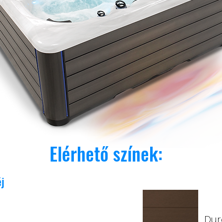
Elérhető színek:
j
Dur