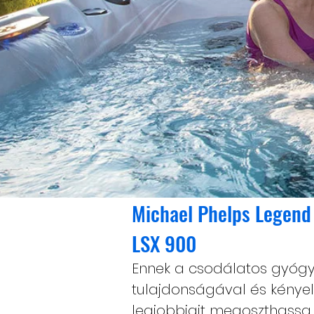
Michael Phelps Legend
LSX 900
Ennek a csodálatos gyóg
tulajdonságával és kényel
legjobbjait megoszthassa 