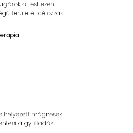
sugárok a test ezen
gű területét célozzák
erápia
 elhelyezett mágnesek
enteni a gyulladást