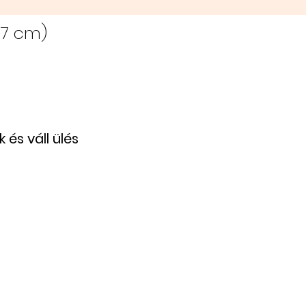
97 cm)
 és váll ülés