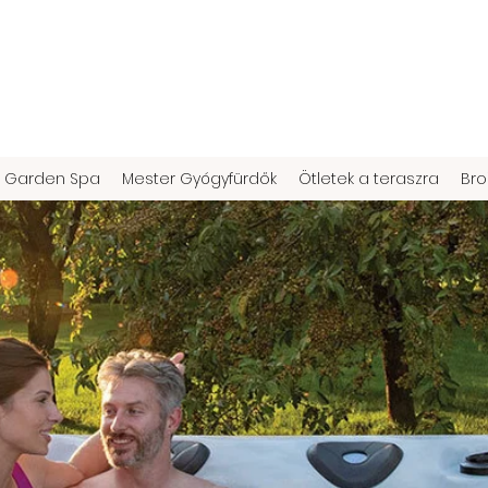
Garden Spa
Mester Gyógyfürdők
Ötletek a teraszra
Bro