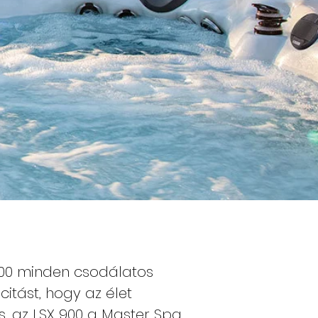
00 minden csodálatos
itást, hogy az élet
s, az LSX 900 a Master Spa