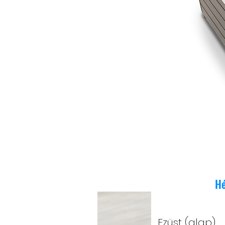
Hé
Ezüst (alap)