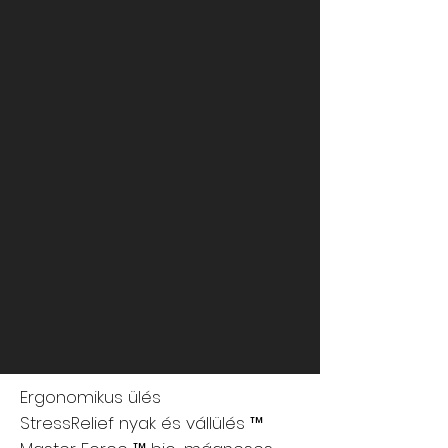
Ergonomikus ülés
StressRelief nyak és vállülés ™