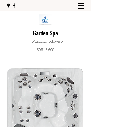
Garden Spa
info@spaogrodowe.pl
505 116 608