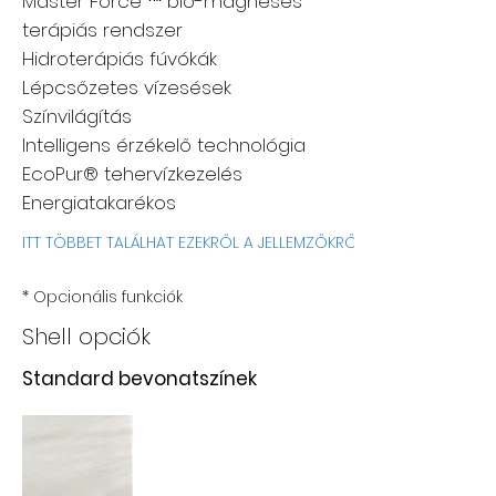
Master Force ™ bio-mágneses
terápiás rendszer
Hidroterápiás fúvókák
Lépcsőzetes vízesések
Színvilágítás
Intelligens érzékelő technológia
EcoPur® tehervízkezelés
Energiatakarékos
ITT TÖBBET TALÁLHAT EZEKRŐL A JELLEMZŐKRŐL
* Opcionális funkciók
Shell opciók
Standard bevonatszínek