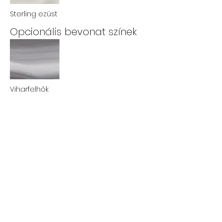
Sterling ezüst
Opcionális bevonat színek
Viharfelhők
Füstös hegy
Éjféli kanyon