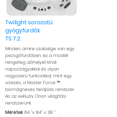
Twilight sorozatú
gyógyfürdők
TS 7.2
Minden, amire szüksége van egy
pezsgőfürdőben, ez a modell
rengeteg ülőhelyet kínál
napozóágyakkal és olyan
nagyszerű funkciókkal, mint egy
vízesés, a Master Force ™
biomágneses terápiás rendszer
és az exkluzív Orion világítási
rendszerünk.
Méretek
84 "x 84" x 38 "