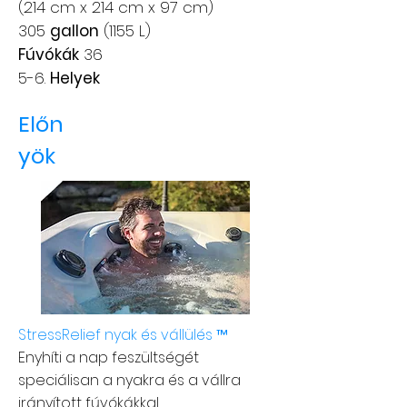
(214 cm x 214 cm x 97 cm)
305
gallon
(1155 L)
Fúvókák
36
5-6.
Helyek
Előn
yök
StressRelief nyak és vállülés ™
Enyhíti a nap feszültségét
speciálisan a nyakra és a vállra
irányított fúvókákkal.