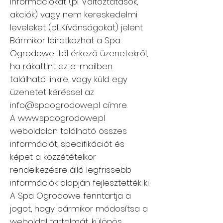
információkat (pl. Változtatások,
akciók) vagy nem kereskedelmi
leveleket (pl. Kívánságokat) jelent.
Bármikor leiratkozhat a Spa
Ogrodowe-tól érkező üzenetekről,
ha rákattint az e-mailben
található linkre, vagy küld egy
üzenetet kéréssel az
info@spaogrodowe.pl
címre.
A
www.spaogrodowe.pl
weboldalon található összes
információt, specifikációt és
képet a közzétételkor
rendelkezésre álló legfrissebb
információk alapján fejlesztették ki.
A Spa Ogrodowe fenntartja a
jogot, hogy bármikor módosítsa a
weboldal tartalmát, különös