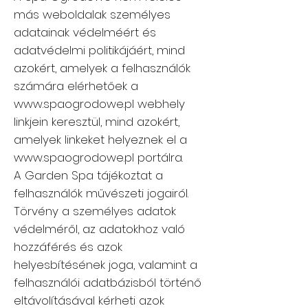
más weboldalak személyes
adatainak védelméért és
adatvédelmi politikájáért, mind
azokért, amelyek a felhasználók
számára elérhetőek a
www.spaogrodowe.pl
webhely
linkjein keresztül, mind azokért,
amelyek linkeket helyeznek el a
www.spaogrodowe.pl
portálra.
A Garden Spa tájékoztat a
felhasználók művészeti jogairól.
Törvény a személyes adatok
védelméről, az adatokhoz való
hozzáférés és azok
helyesbítésének joga, valamint a
felhasználói adatbázisból történő
eltávolításával kérheti azok