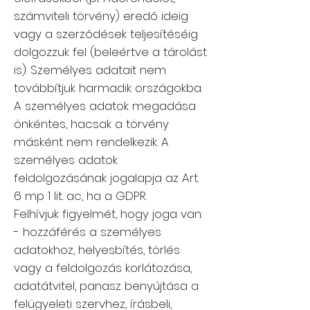
számviteli törvény) eredő ideig
vagy a szerződések teljesítéséig
dolgozzuk fel (beleértve a tárolást
is). Személyes adatait nem
továbbítjuk harmadik országokba.
A személyes adatok megadása
önkéntes, hacsak a törvény
másként nem rendelkezik. A
személyes adatok
feldolgozásának jogalapja az Art.
6 mp 1 lit. ac, ha a GDPR.
Felhívjuk figyelmét, hogy joga van:
- hozzáférés a személyes
adatokhoz, helyesbítés, törlés
vagy a feldolgozás korlátozása,
adatátvitel, panasz benyújtása a
felügyeleti szervhez, írásbeli,