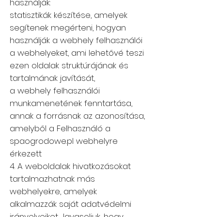
használják:
statisztikák készítése, amelyek
segítenek megérteni, hogyan
használják a webhely felhasználói
a webhelyeket, ami lehetővé teszi
ezen oldalak struktúrájának és
tartalmának javítását,
a webhely felhasználói
munkamenetének fenntartása,
annak a forrásnak az azonosítása,
amelyből a Felhasználó a
spaogrodowe.pl webhelyre
érkezett
4. A weboldalak hivatkozásokat
tartalmazhatnak más
webhelyekre, amelyek
alkalmazzák saját adatvédelmi
irányelveiket. Javasoljuk, hogy