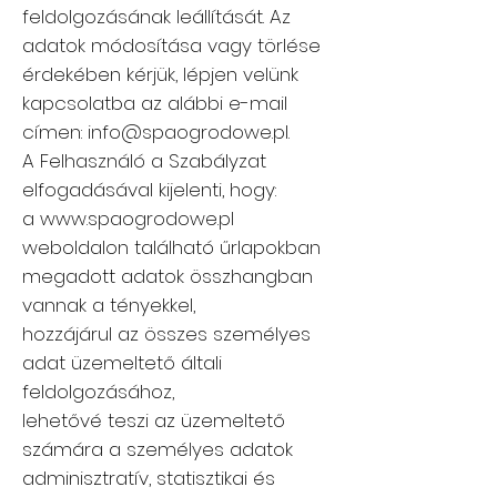
feldolgozásának leállítását. Az
adatok módosítása vagy törlése
érdekében kérjük, lépjen velünk
kapcsolatba az alábbi e-mail
címen:
info@spaogrodowe.pl
.
A Felhasználó a Szabályzat
elfogadásával kijelenti, hogy:
a
www.spaogrodowe.pl
weboldalon található űrlapokban
megadott adatok összhangban
vannak a tényekkel,
hozzájárul az összes személyes
adat üzemeltető általi
feldolgozásához,
lehetővé teszi az üzemeltető
számára a személyes adatok
adminisztratív, statisztikai és