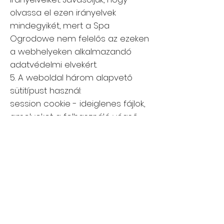
olvassa el ezen irányelvek
mindegyikét, mert a Spa
Ogrodowe nem felelős az ezeken
a webhelyeken alkalmazandó
adatvédelmi elvekért.
5. A weboldal három alapvető
sütitípust használ:
session cookie - ideiglenes fájlok,
amelyeket a felhasználó végső
eszközén tárolnak a
kijelentkezésig, a webhely
elhagyásáig vagy a szoftver
(webböngésző) kikapcsolásáig,
tartós sütik - olyan cookie-k,
amelyeket a felhasználó végső
eszközén tárolnak a cookie-fájl
paramétereiben megadott ideig,