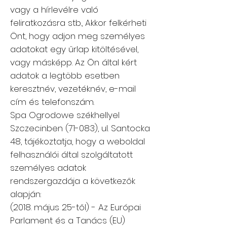
vagy a hírlevélre való
feliratkozásra stb., Akkor felkérheti
Önt, hogy adjon meg személyes
adatokat egy űrlap kitöltésével,
vagy másképp. Az Ön által kért
adatok a legtöbb esetben
keresztnév, vezetéknév, e-mail
cím és telefonszám.
Spa Ogrodowe székhellyel
Szczecinben (71-083), ul. Santocka
48, tájékoztatja, hogy a weboldal
felhasználói által szolgáltatott
személyes adatok
rendszergazdája a következők
alapján:
(2018. május 25-től) - Az Európai
Parlament és a Tanács (EU)