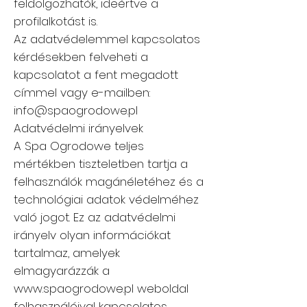
feldolgozhatók, ideértve a
profilalkotást is.
Az adatvédelemmel kapcsolatos
kérdésekben felveheti a
kapcsolatot a fent megadott
címmel vagy e-mailben:
info@spaogrodowe.pl
Adatvédelmi irányelvek
A Spa Ogrodowe teljes
mértékben tiszteletben tartja a
felhasználók magánéletéhez és a
technológiai adatok védelméhez
való jogot. Ez az adatvédelmi
irányelv olyan információkat
tartalmaz, amelyek
elmagyarázzák a
www.spaogrodowe.pl
weboldal
felhasználóival kapcsolatos