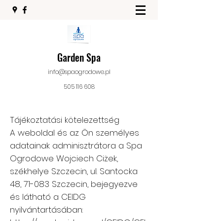
Garden Spa
info@spaogrodowe.pl
505 116 608
Tájékoztatási kötelezettség
A weboldal és az Ön személyes
adatainak adminisztrátora a Spa
Ogrodowe Wojciech Ciżek,
székhelye Szczecin, ul. Santocka
48, 71-083 Szczecin, bejegyezve
és látható a CEIDG
nyilvántartásában: