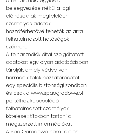
A felhasználó egyidejű
beleegyezése nélkül a jogi
előírásoknak megfelelően
személyes adatok
hozzáférhetővé tehetők az arra
felhatalmazott hatóságok
számára.
A felhasználók által szolgáltatott
adatokat egy olyan adatbázisban
tárolják, amely védve van
harmadik felek hozzáférésétől
egy speciális biztonsági zónában,
és csak a
www.spaogrodowe.pl
portálhoz kapcsolódó
felhatalmazott személyek
kötelesek titokban tartani a
megszerzett információkat.
A Spa Ogrodowe nem felelős