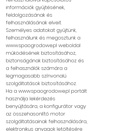
információk gyűjtésének,
feldolgozásának és
felhasználásának elveit.
Személyes adatokat gyűjtünk,
felhasználunk és megosztunk a
www.spaogrodowe.pl
weboldal
működésének biztosításához,
biztonságának biztosításához és
a felhasználók számára a
legmagasabb színvonalú
szolgáltatások biztosításához.
Ha a
www.spaogrodowe.pl
portált
használja lekérdezés
benyújtására, a konfigurátor vagy
az összehasonlító motor
szolgáltatásainak felhasználására,
elektronikus anyagok letöltésére