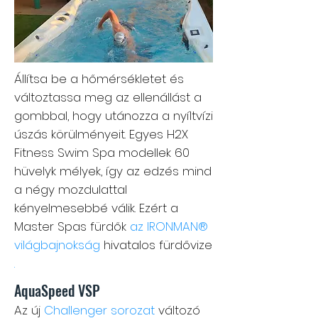
Állítsa be a hőmérsékletet és
változtassa meg az ellenállást a
gombbal, hogy utánozza a nyíltvízi
úszás körülményeit. Egyes H2X
Fitness Swim Spa modellek 60
hüvelyk mélyek, így az edzés mind
a négy mozdulattal
kényelmesebbé válik. Ezért a
Master Spas fürdők
az IRONMAN®
világbajnokság
hivatalos fürdővize
.
AquaSpeed VSP
Az új
Challenger sorozat
változó