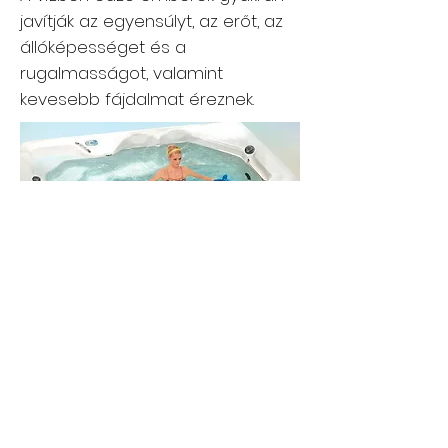
javítják az egyensúlyt, az erőt, az
állóképességet és a
rugalmasságot, valamint
kevesebb fájdalmat éreznek.
Vízterápia a Swim Spa-ban
Az úszófürdő állítható kezelőszervei