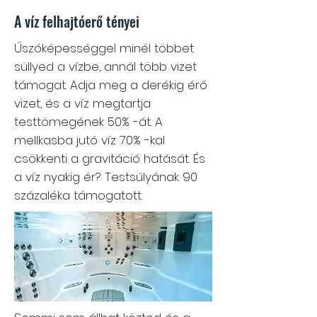
A víz felhajtóerő tényei
Úszóképességgel minél többet
süllyed a vízbe, annál több vizet
támogat. Adja meg a derékig érő
vizet, és a víz megtartja
testtömegének 50% -át. A
mellkasba jutó víz 70% -kal
csökkenti a gravitáció hatását. És
a víz nyakig ér? Testsúlyának 90
százaléka támogatott.