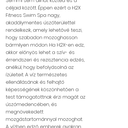
Semmi sem állhat közted és a
céljaid között. Éppen ezért a H2X
Fitness Swim Spa nagy,
akadálymentes úszóterülettel
rendelkezik, amely lehetővé teszi,
hogy szabadon mozoghasson
bármilyen módon. Ha H2X-en edz,
akkor előnyös lehet a szív- és
érrendszeri és rezisztencia edzés,
anélkül, hogy befolyásolná az
ízületeit. A víz természetes
ellenállásának és felhajtó
képességének köszönhetően a
test támogatottnak érzi magát az
úszómedencében, és
megnövekedett
mozgástartománnyal mozoghat.
A vízben edző emberek gyakran