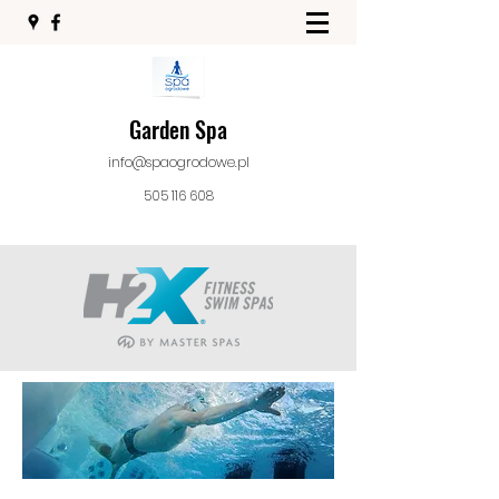
Garden Spa
info@spaogrodowe.pl
505 116 608