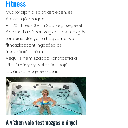
Fitness
Gyakoroljon a saját kertjében, és
érezzen jól magad.
A H2X Fitness Swim Spa segítségével
élvezheti a vízben végzett testmozgás
terápiás előnyeit a hagyományos
fitneszközpont ingázása és
frusztrációja nélkül.
Végül is nem szabad korlátoznia a
létesítmény nyitvatartási idejét,
időjárását vagy évszakait.
A vízben való testmozgás előnyei