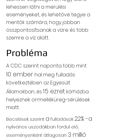
lehessen látni a merülési
eseményeket, és lehetővé tegye a
mentők számára, hogy jobban
összpontosítsanak a vízre és több
szemre a víz alatt.
Probléma
A CDC szerint
naponta
több mint
10 ember
hal meg fulladás
következtében az Egyesült
15 ezret
Államokban, és
kórházba
helyeznek orrmelléküreg-sérülések
miatt.
a
22% -a
Becslések szerint
fulladások
nyilvános uszodákban fordul elő,
3 millió
eseményenként
átlagosan