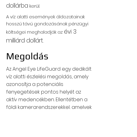
dollárba
kerül.
A víz alatti események áldozatainak
hosszú távú gondozásának pénzügyi
évi 3
költségei meghaladják az
milliárd dollárt.
Megoldás
Az Angel Eye LifeGuard egy dedikált
víz alatti észlelési megoldás, amely
azonosítja a potenciális
fenyegetések pontos helyét az
aktív medencékben. Ellentétben a
földi kamerarendszerekkel, amelyek
csak egy objektum utolsó ismert
helyzetét figyelik a víz felszínén, az
Angel Eye LifeGuard tiszta nyomást