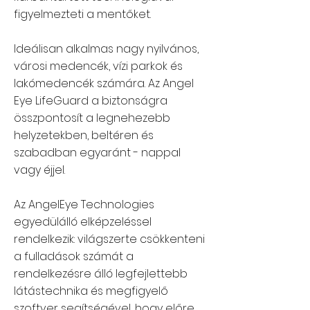
figyelmezteti a mentőket.
Ideálisan alkalmas nagy nyilvános,
városi medencék, vízi parkok és
lakómedencék számára. Az Angel
Eye LifeGuard a biztonságra
összpontosít a legnehezebb
helyzetekben, beltéren és
szabadban egyaránt - nappal
vagy éjjel.
Az AngelEye Technologies
egyedülálló elképzeléssel
rendelkezik: világszerte csökkenteni
a fulladások számát a
rendelkezésre álló legfejlettebb
látástechnika és megfigyelő
szoftver segítségével, hogy előre