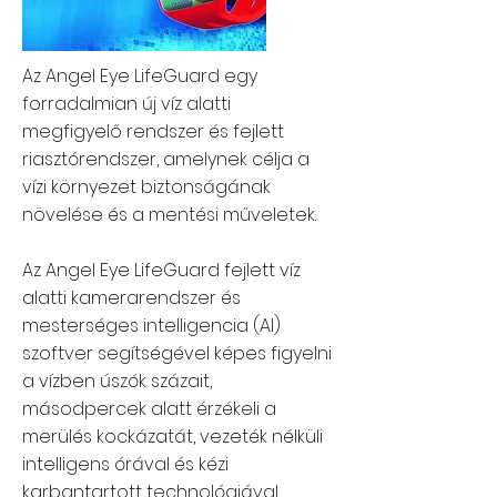
Az Angel Eye LifeGuard egy
forradalmian új víz alatti
megfigyelő rendszer és fejlett
riasztórendszer, amelynek célja a
vízi környezet biztonságának
növelése és a mentési műveletek.
Az Angel Eye LifeGuard fejlett víz
alatti kamerarendszer és
mesterséges intelligencia (AI)
szoftver segítségével képes figyelni
a vízben úszók százait,
másodpercek alatt érzékeli a
merülés kockázatát, vezeték nélküli
intelligens órával és kézi
karbantartott technológiával