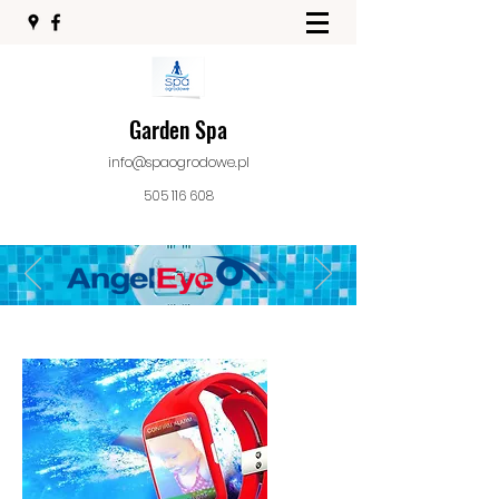
Garden Spa
info@spaogrodowe.pl
505 116 608