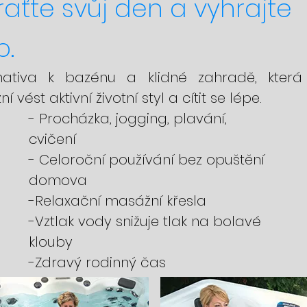
raťte svůj den a vyhrajte
o.
rnativa k bazénu a klidné zahradě, kter
í vést aktivní životní styl a cítit se lépe.
- Procházka, jogging, plavání,
cvičení
- Celoroční používání bez opuštění
domova
-Relaxační masážní křesla
-Vztlak vody snižuje tlak na bolavé
klouby
-Zdravý rodinný čas