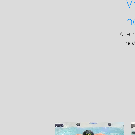
V
h
Alte
umožn