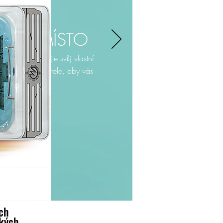
OVÉ MÍSTO
ěte sem a přidejte svůj vlastní
Nechte své uživatele, aby vás
ých
ckých