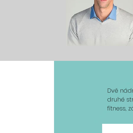
Dvě nádr
druhé str
fitness, 