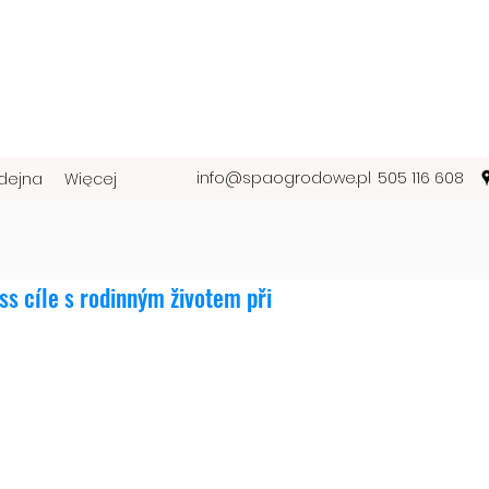
info@spaogrodowe.pl
505 116 608
dejna
Więcej
s cíle s rodinným životem při