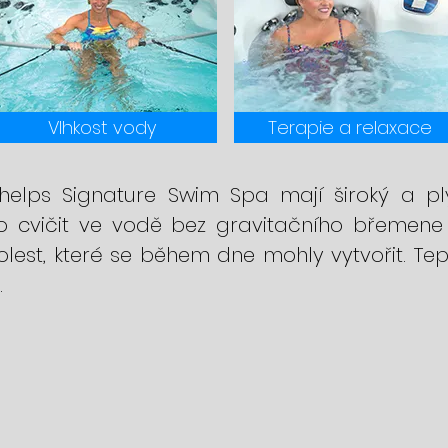
Vlhkost vody
Terapie a relaxace
helps Signature Swim Spa mají široký a pl
o cvičit ve vodě bez gravitačního břemene 
bolest, které se během dne mohly vytvořit. Tep
.