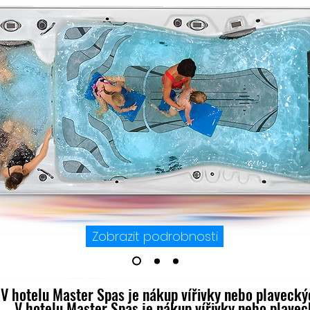
NAŠE N
Jsem odstavec. Klikn
text a upravte mě. 
poznali.
Zobrazit podrobnosti
V hotelu Master Spas je nákup vířivky nebo plaveck
V hotelu Master Spas je nákup vířivky nebo plave