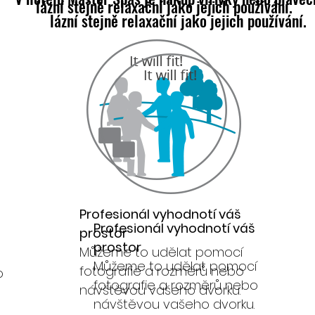
lázní stejně relaxační jako jejich používání.
lázní stejně relaxační jako jejich používání.
Profesionál vyhodnotí váš
Profesionál vyhodnotí váš
prostor
prostor
Můžeme to udělat pomocí
Můžeme to udělat pomocí
fotografie a rozměrů nebo
o
fotografie a rozměrů nebo
návštěvou vašeho dvorku.
návštěvou vašeho dvorku.