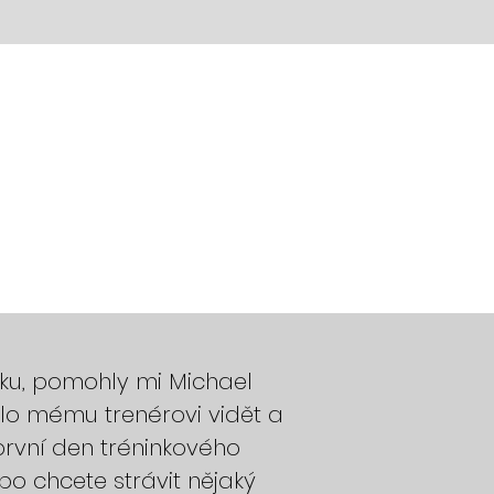
nku, pomohly mi Michael
ilo mému trenérovi vidět a
e první den tréninkového
bo chcete strávit nějaký