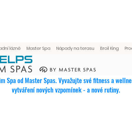
adní lázně
Master Spa
Nápady na terasu
Broil King
Pro
m Spa od Master Spas. Vyvažujte své fitness a wellnes
vytváření nových vzpomínek - a nové rutiny.