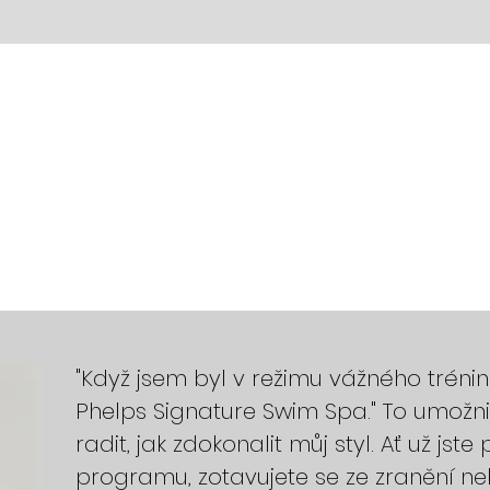
"Když jsem byl v režimu vážného tréni
Phelps Signature Swim Spa." To umožn
radit, jak zdokonalit můj styl. Ať už jst
programu, zotavujete se ze zranění ne