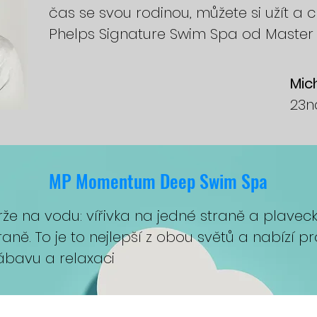
čas se svou rodinou, můžete si užít a cí
Phelps Signature Swim Spa od Master 
Mic
23n
MP Momentum Deep Swim Spa
že na vodu: vířivka na jedné straně a plavec
aně. To je to nejlepší z obou světů a nabízí p
zábavu a relaxaci