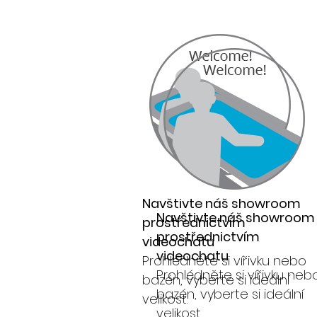
Navštivte náš showroom
Navštivte náš showroom
prostřednictvím
prostřednictvím
videochatu
videochatu
Prohlédněte si vířivku nebo
Prohlédněte si vířivku neb
bazén, vyberte si ideální
bazén, vyberte si ideální
velikost.
velikost.