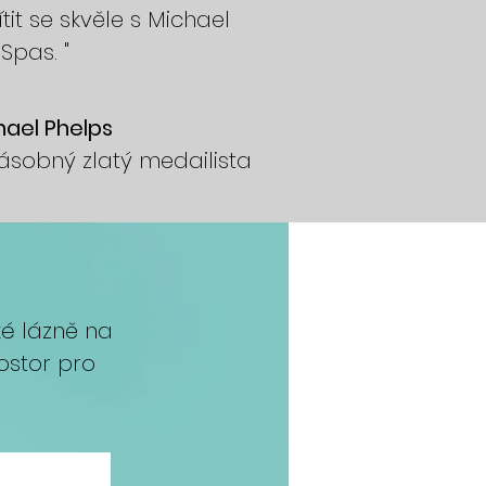
tit se skvěle s Michael
Spas. "
hael Phelps
ásobný zlatý medailista
ké lázně na
rostor pro