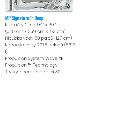
MP Signature ™ Deep
Rozměry 215 "x 94" x 60 "
(546 cm x 239 cm x 153 cm)
Hloubka vody 50 palců (127 cm)
Kapacita vody 2275 galonů (8612
l)
Propulsion System Wave XP
Propulsion ™ Technology
Trysky z nerezové oceli 39
Zobrazit podrobnosti
MP Force®
Deep