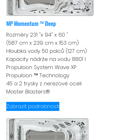
MP Momentum ™ Deep
Rozměry 231 "x 94" x 60 "
(587 cm x 239 cm x 153 cm)
Hloubka vody 50 palců (127 cm)
Kapacity nádrže na vodu 8801 l
Propulsion System Wave XP
Propulsion ™ Technology
45 a 2 trysky z nerezové oceli
Master Blasters®
Zobrazit podrobnosti