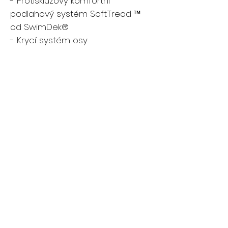
- Protiskluzový komfortní
podlahový systém SoftTread ™
od SwimDek®
- Krycí systém osy
Další informace o funkcích
V hotelu Master Spas je nákup
vířivky nebo plaveckých lázní stejně
relaxační jako jejich používání.
Navštivte náš showroom