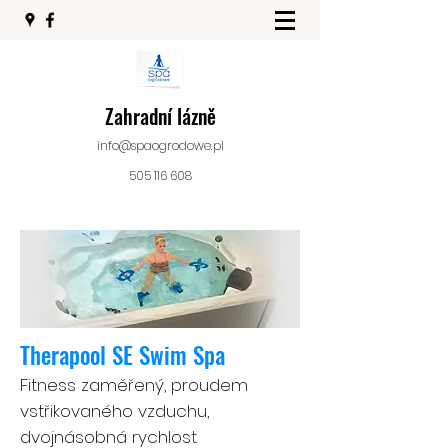
Zahradní lázně
info@spaogrodowe.pl
505 116 608
Therapool SE Swim Spa
Fitness zaměřený, proudem
vstřikovaného vzduchu,
dvojnásobná rychlost