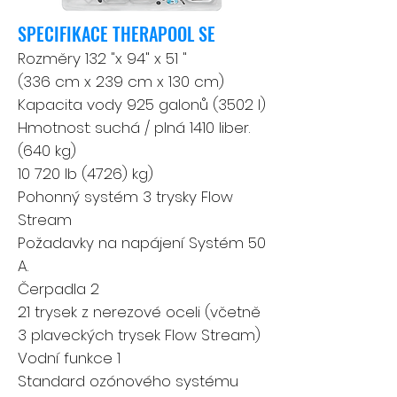
SPECIFIKACE THERAPOOL SE
Rozměry 132 "x 94" x 51 "
(336 cm x 239 cm x 130 cm)
Kapacita vody 925 galonů (3502 l)
Hmotnost: suchá / plná 1410 liber.
(640 kg)
10 720 lb (4726) kg)
Pohonný systém 3 trysky Flow
Stream
Požadavky na napájení Systém 50
A.
Čerpadla 2
21 trysek z nerezové oceli (včetně
3 plaveckých trysek Flow Stream)
Vodní funkce 1
Standard ozónového systému