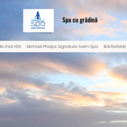
Spa cu grădină
e înot H2X
Michael Phelps Signature Swim Spa
Băi fierbinți