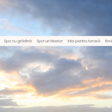
Spa cu grădină
Spa-uri Master
Idei pentru terasă
Broi