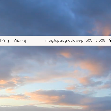
info@spaogrodowe.pl
505 116 608
l King
Więcej