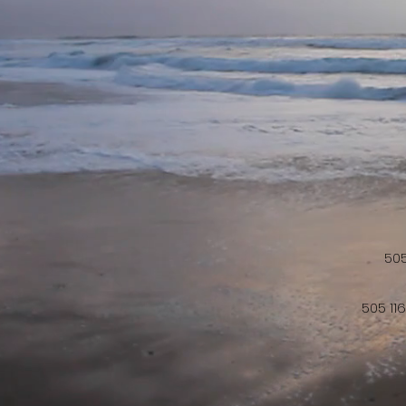
505
505 11