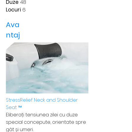
Duze
48
Locuri
6
Ava
ntaj
e
StressRelief Neck and Shoulder
Seat ™
Eliberați tensiunea zilei cu duze
special concepute, orientate spre
gât și umeri.