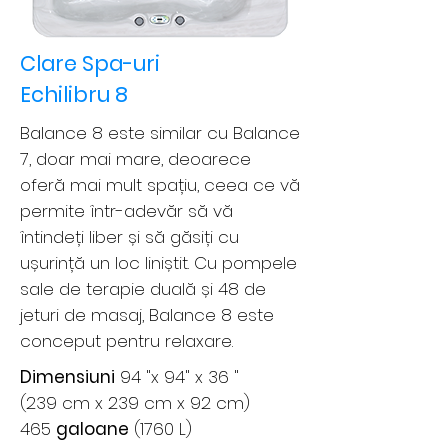
Clare Spa-uri
Echilibru 8
Balance 8 este similar cu Balance
7, doar mai mare, deoarece
oferă mai mult spațiu, ceea ce vă
permite într-adevăr să vă
întindeți liber și să găsiți cu
ușurință un loc liniștit. Cu pompele
sale de terapie duală și 48 de
jeturi de masaj, Balance 8 este
conceput pentru relaxare.
Dimensiuni
94 "x 94" x 36 "
(239 cm x 239 cm x 92 cm)
465
galoane
(1760 L)