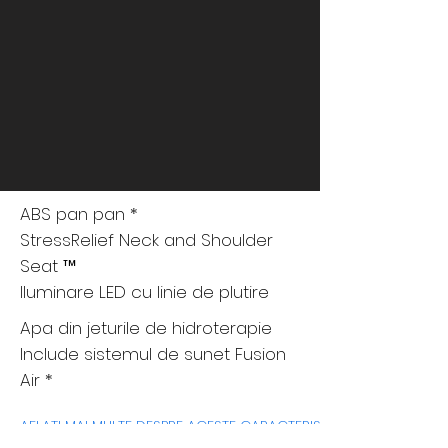
ABS pan pan *
StressRelief Neck and Shoulder
Seat ™
Iluminare LED cu linie de plutire
Apa din jeturile de hidroterapie
Include sistemul de sunet Fusion
Air *
AFLAȚI MAI MULTE DESPRE ACESTE CARACTERISTICI AICI