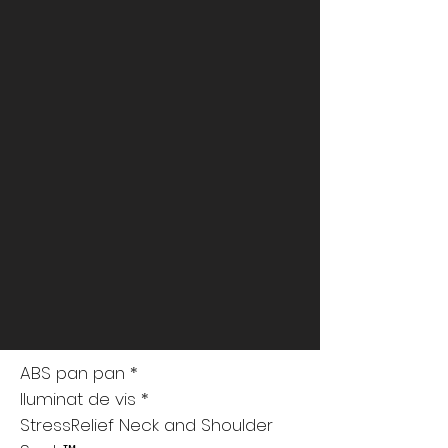
ABS pan pan *
Iluminat de vis *
StressRelief Neck and Shoulder