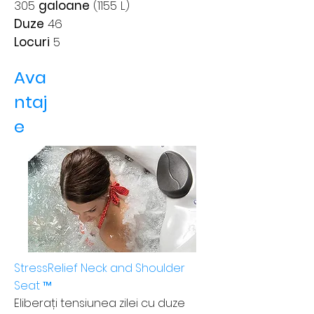
305
galoane
(1155 L)
Duze
46
Locuri
5
Ava
ntaj
e
StressRelief Neck and Shoulder
Seat ™
Eliberați tensiunea zilei cu duze