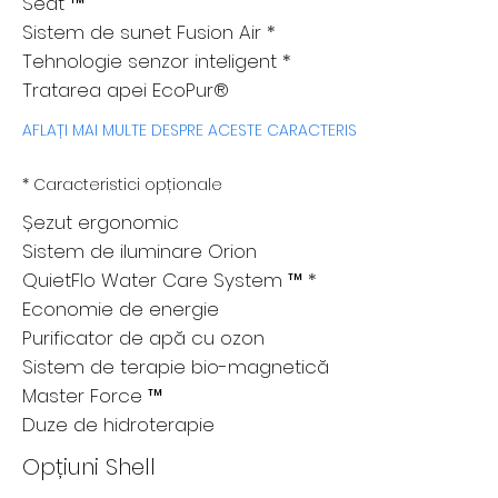
Seat ™
Sistem de sunet Fusion Air *
Tehnologie senzor inteligent *
Tratarea apei EcoPur®
AFLAȚI MAI MULTE DESPRE ACESTE CARACTERISTICI AICI
* Caracteristici opționale
Șezut ergonomic
Sistem de iluminare Orion
QuietFlo Water Care System ™ *
Economie de energie
Purificator de apă cu ozon
Sistem de terapie bio-magnetică
Master Force ™
Duze de hidroterapie
Opțiuni Shell