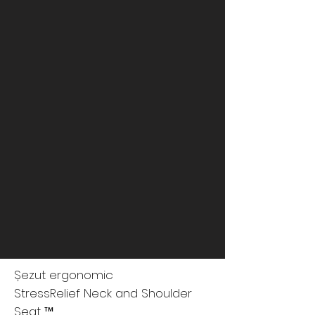
Șezut ergonomic
StressRelief Neck and Shoulder
Seat ™