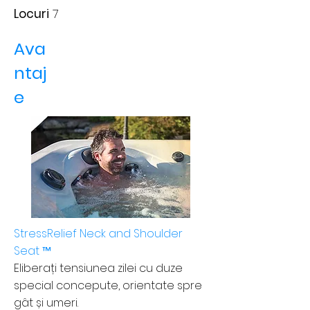
Locuri
7
Ava
ntaj
e
StressRelief Neck and Shoulder
Seat ™
Eliberați tensiunea zilei cu duze
special concepute, orientate spre
gât și umeri.