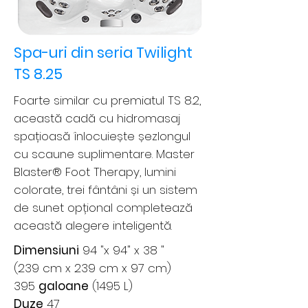
Spa-uri din seria Twilight
TS 8.25
Foarte similar cu premiatul TS 8.2,
această cadă cu hidromasaj
spațioasă înlocuiește șezlongul
cu scaune suplimentare. Master
Blaster® Foot Therapy, lumini
colorate, trei fântâni și un sistem
de sunet opțional completează
această alegere inteligentă.
Dimensiuni
94 "x 94" x 38 "
(239 cm x 239 cm x 97 cm)
395
galoane
(1495 L)
Duze
47