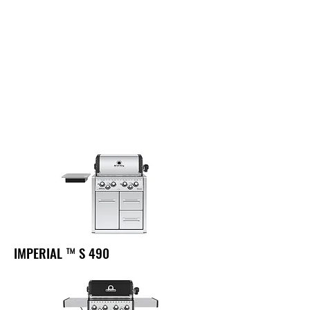
suculență și sensibilitate.
Grătarul pe gaz, datorită
posibilității de grătar direct și
indirect, grătarul pe rotisor și
gătitul pe un aragaz lateral,
oferă multe posibilități de gătit
feluri de mâncare pentru
pasionații de grătar.
IMPERIAL ™ S 490