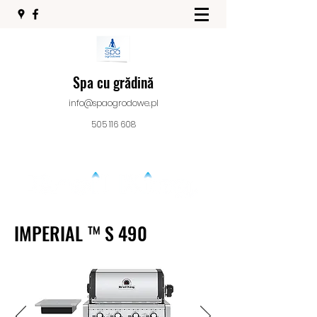
Spa cu grădină
info@spaogrodowe.pl
505 116 608
IMPERIAL ™ S 490