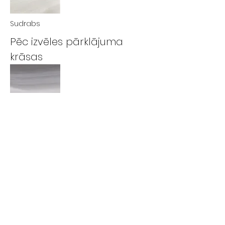
Sudrabs
Pēc izvēles pārklājuma
krāsas
Negaisa mākoņi
Dūmu kalns