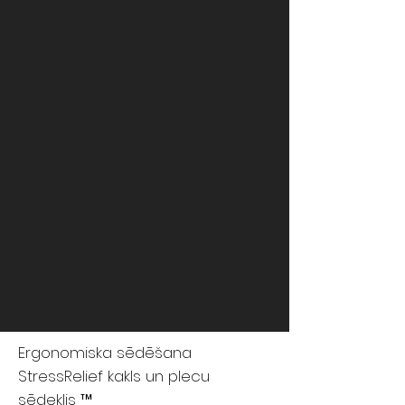
Ergonomiska sēdēšana
StressRelief kakls un plecu
sēdeklis ™