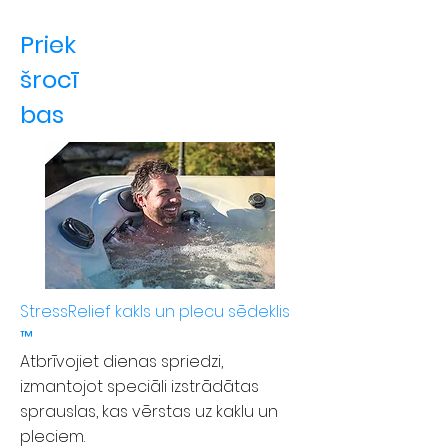
Priek
šrocī
bas
StressRelief kakls un plecu sēdeklis
™
Atbrīvojiet dienas spriedzi,
izmantojot speciāli izstrādātas
sprauslas, kas vērstas uz kaklu un
pleciem.