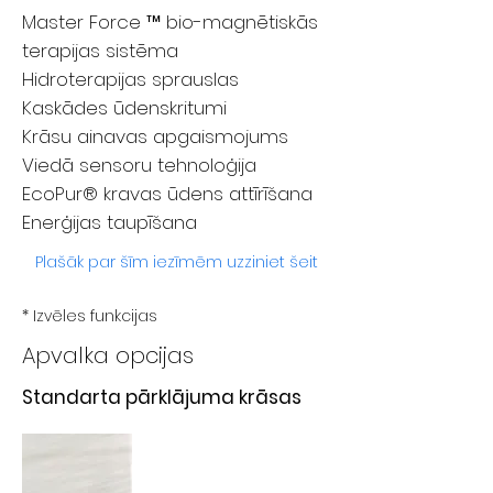
Master Force ™ bio-magnētiskās
terapijas sistēma
Hidroterapijas sprauslas
Kaskādes ūdenskritumi
Krāsu ainavas apgaismojums
Viedā sensoru tehnoloģija
EcoPur® kravas ūdens attīrīšana
Enerģijas taupīšana
Plašāk par šīm iezīmēm uzziniet šeit
* Izvēles funkcijas
Apvalka opcijas
Standarta pārklājuma krāsas