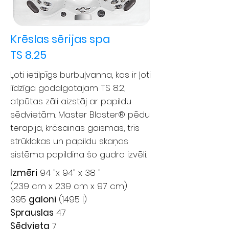
Krēslas sērijas spa
TS 8.25
Ļoti ietilpīgs burbuļvanna, kas ir ļoti
līdzīga godalgotajam TS 8.2,
atpūtas zāli aizstāj ar papildu
sēdvietām. Master Blaster® pēdu
terapija, krāsainas gaismas, trīs
strūklakas un papildu skaņas
sistēma papildina šo gudro izvēli.
Izmēri
94 "x 94" x 38 "
(239 cm x 239 cm x 97 cm)
395
galoni
(1495 l)
Sprauslas
47
Sēdvieta
7