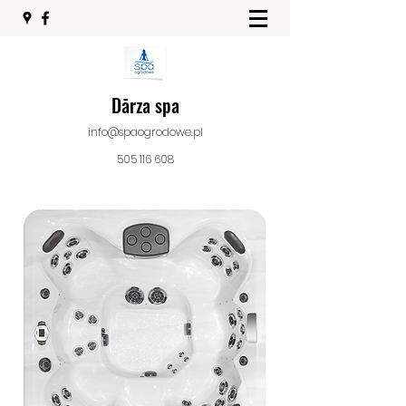
Dārza spa
info@spaogrodowe.pl
505 116 608