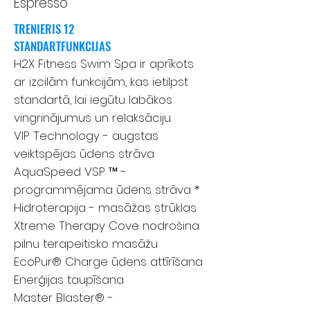
Espresso
TRENIERIS 12
STANDARTFUNKCIJAS
H2X Fitness Swim Spa ir aprīkots
ar izcilām funkcijām, kas ietilpst
standartā, lai iegūtu labākos
vingrinājumus un relaksāciju.
VIP Technology - augstas
veiktspējas ūdens strāva
AquaSpeed ​​VSP ™ -
programmējama ūdens strāva *
Hidroterapija - masāžas strūklas
Xtreme Therapy Cove nodrošina
pilnu terapeitisko masāžu
EcoPur® Charge ūdens attīrīšana
Enerģijas taupīšana
Master Blaster® -