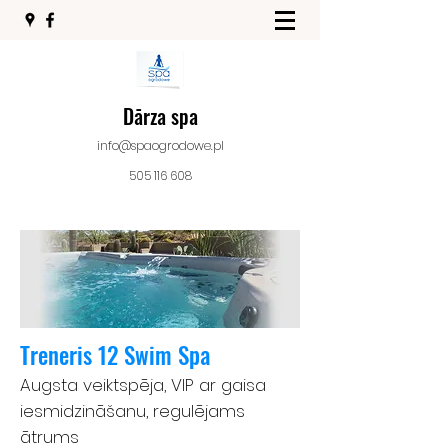
Dārza spa
info@spaogrodowe.pl
505 116 608
Treneris
12 Swim Spa
Augsta veiktspēja, VIP ar gaisa
iesmidzināšanu, regulējams
ātrums