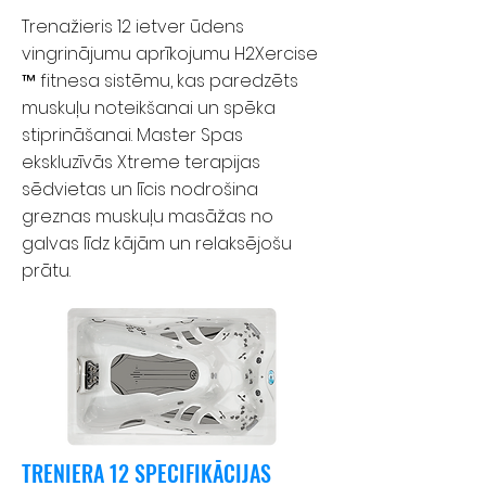
Trenažieris 12 ietver ūdens
vingrinājumu aprīkojumu H2Xercise
™ fitnesa sistēmu, kas paredzēts
muskuļu noteikšanai un spēka
stiprināšanai. Master Spas
ekskluzīvās Xtreme terapijas
sēdvietas un līcis nodrošina
greznas muskuļu masāžas no
galvas līdz kājām un relaksējošu
prātu.
TRENIERA 12 SPECIFIKĀCIJAS