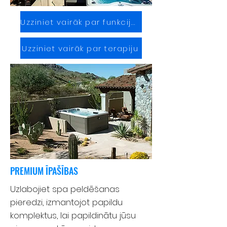
Uzziniet vairāk par funkcijām
Uzziniet vairāk par terapiju
PREMIUM ĪPAŠĪBAS
Uzlabojiet spa peldēšanas
pieredzi, izmantojot papildu
komplektus, lai papildinātu jūsu