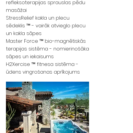
refleksoterapijas sprauslas pēdu
masāžai
StressRelief kakla un plecu
sēdeklis ™ - vairāk atvieglo plecu
un kakla sāpes
Master Force ™ bio-magnētiskās
terapijas sistēma - nomierinošāka
sāpes un iekaisums
H2Xercise ™ fitnesa sistēma -
ūdens vingrošanas aprīkojums