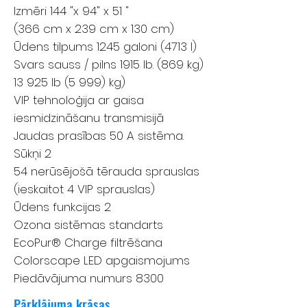
Izmēri 144 "x 94" x 51 "
(366 cm x 239 cm x 130 cm)
Ūdens tilpums 1245 galoni (4713 l)
Svars sauss / pilns 1915 lb. (869 kg)
13 925 lb (5 999) kg)
VIP tehnoloģija ar gaisa
iesmidzināšanu transmisijā
Jaudas prasības 50 A sistēma.
Sūkņi 2
54 nerūsējošā tērauda sprauslas
(ieskaitot 4 VIP sprauslas)
Ūdens funkcijas 2
Ozona sistēmas standarts
EcoPur® Charge filtrēšana
Colorscape LED apgaismojums
Piedāvājuma numurs 8300
Pārklājuma krāsas