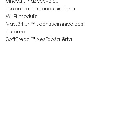
ainavu un dzīvesveidu.
Fusion gaisa skaņas sistēma
Wi-Fi modulis
Mast3rPur ™ ūdenssaimniecības
sistēma
SoftTread ™ Neslīdoša, ērta
SwimDek® grīdas sistēma
Asu pārklājuma sistēma
Uzziniet vairāk par funkcijām
Master Spas burbuļvannas vai
peldēšanās spa iegāde ir tikpat
relaksējoša kā to izmantošana.