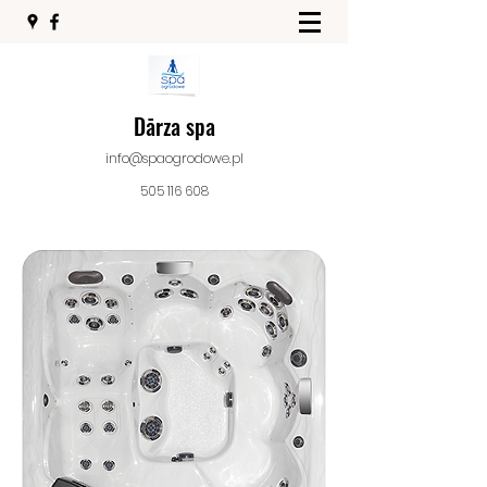
Dārza spa
info@spaogrodowe.pl
505 116 608