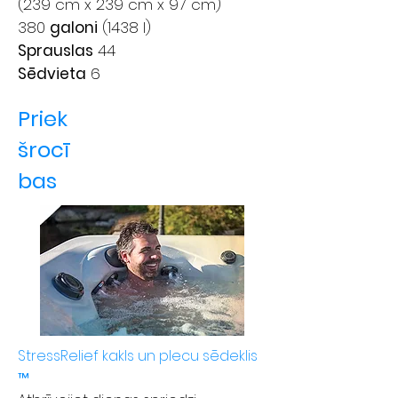
(239 cm x 239 cm x 97 cm)
380
galoni
(1438 l)
Sprauslas
44
Sēdvieta
6
Priek
šrocī
bas
StressRelief kakls un plecu sēdeklis
™