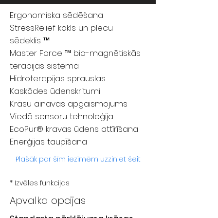
Ergonomiska sēdēšana
StressRelief kakls un plecu
sēdeklis ™
Master Force ™ bio-magnētiskās
terapijas sistēma
Hidroterapijas sprauslas
Kaskādes ūdenskritumi
Krāsu ainavas apgaismojums
Viedā sensoru tehnoloģija
EcoPur® kravas ūdens attīrīšana
Enerģijas taupīšana
Plašāk par šīm iezīmēm uzziniet šeit
* Izvēles funkcijas
Apvalka opcijas