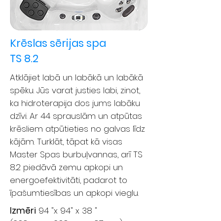
Krēslas sērijas spa
TS 8.2
Atklājiet labā un labākā un labākā
spēku. Jūs varat justies labi, zinot,
ka hidroterapija dos jums labāku
dzīvi. Ar 44 sprauslām un atpūtas
krēsliem atpūtieties no galvas līdz
kājām. Turklāt, tāpat kā visas
Master Spas burbuļvannas, arī TS
8.2 piedāvā zemu apkopi un
energoefektivitāti, padarot to
īpašumtiesības un apkopi vieglu.
Izmēri
94 "x 94" x 38 "