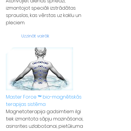
Atbrīvojiet dienas spriedzi,
izmantojot speciāli izstrādātas
sprauslas, kas vērstas uz kaklu un
pleciem.
Uzzināt vairāk
Master Force ™ bio-magnētiskās
terapijas sistēma
Magnetoterapija gadsimtiem ilgi
tiek izmantota sāpju mazināšanai,
asinsrites uzlabošanai, pietūkuma