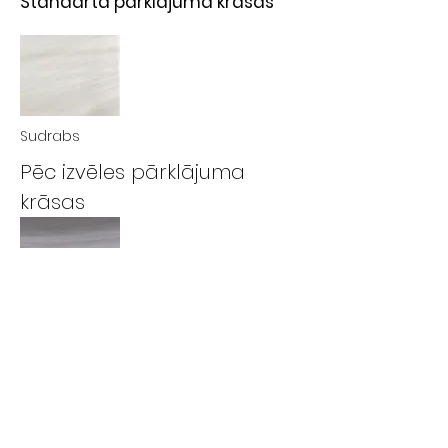
Standarta pārklājuma krāsas
Sudrabs
Pēc izvēles pārklājuma
krāsas
Negaisa mākoņi