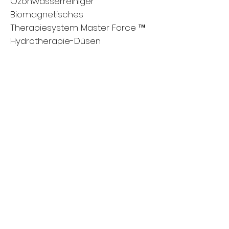
Ozonwasserreiniger
Biomagnetisches
Therapiesystem Master Force ™
Hydrotherapie-Düsen
Shell-Optionen
Standardbeschichtungsfarben
Sterlingsilber
Mitternachtsschlucht