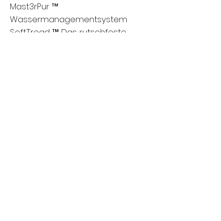
Mast3rPur ™
Wassermanagementsystem
SoftTread ™ Das rutschfeste,
komfortable Bodensystem von
SwimDek®
Achsenabdeckungssystem
Erfahren Sie mehr über die Funktionen
Bei Master Spas ist der Kauf eines
Whirlpools oder eines
Schwimmbades genauso
entspannend wie die Nutzung.