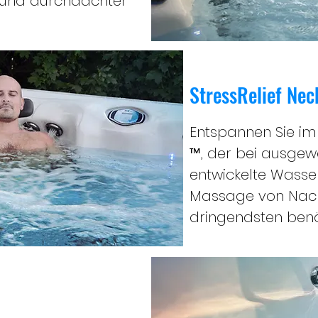
 und durchdachter
StressRelief Ne
Entspannen Sie im
™, der bei ausgewäh
entwickelte Wasse
Massage von Nacke
dringendsten benö