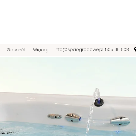
info@spaogrodowe.pl
505 116 608
g
Geschäft
Więcej