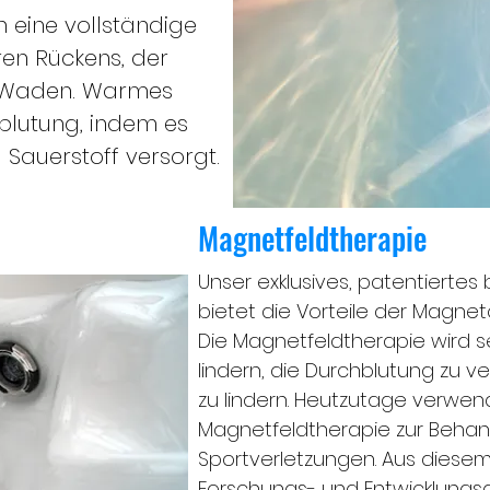
 eine vollständige
en Rückens, der
r Waden. Warmes
blutung, indem es
Sauerstoff versorgt.
Magnetfeldtherapie
Unser exklusives, patentierte
bietet die Vorteile der Magne
Die Magnetfeldtherapie wird s
lindern, die Durchblutung zu v
zu lindern. Heutzutage verwe
Magnetfeldtherapie zur Behan
Sportverletzungen. Aus diese
Forschungs- und Entwicklungs