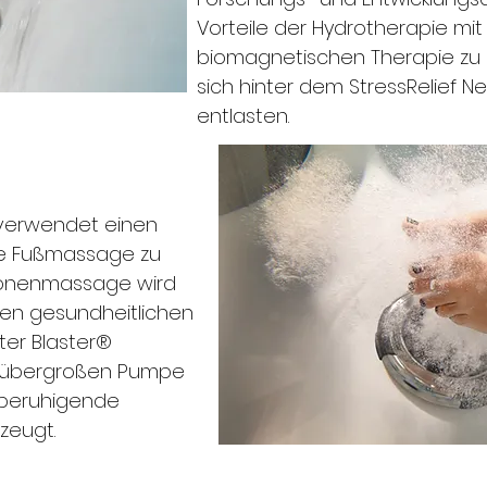
Vorteile der Hydrotherapie m
biomagnetischen Therapie zu 
sich hinter dem StressRelief 
entlasten.
 verwendet einen
de Fußmassage zu
xzonenmassage wird
en gesundheitlichen
ter Blaster®
, übergroßen Pumpe
 beruhigende
zeugt.