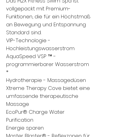
Das H2X Fitness Swim Spa ist
vollgepackt mit Premium-
Funktionen, die für ein Höchstmaß
an Bewegung und Entspannung
Standard sind.
VIP-Technologie -
Hochleistungswasserstrom
AquaSpeed ​​VSP ™ -
programmierbarer Wasserstrom
*
Hydrotherapie - Massagedüsen
Xtreme Therapy Cove bietet eine
umfassende therapeutische
Massage
EcoPur® Charge Water
Purification
Energie sparen
Master Blaster® - Reflexzonen für