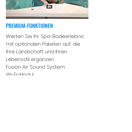
PREMIUM-FUNKTIONEN
Werten Sie Ihr Spa-Badeerlebnis
mit optionalen Paketen auf, die
Ihre Landschaft und Ihren
Lebensstil ergänzen.
Fusion Air Sound System
Wi-Fi-Modul
Mast3rPur ™
Wassermanagementsystem
SoftTread ™ Das rutschfeste,
komfortable Bodensystem von
SwimDek®
Achsenabdeckungssystem