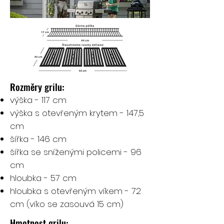
Rozměry grilu:
výška - 117 cm
výška s otevřeným krytem - 147,5
cm
šířka - 146 cm
šířka se sníženými policemi - 96
cm
hloubka - 57 cm
hloubka s otevřeným víkem - 72
cm (víko se zasouvá 15 cm)
Hmotnost grilu: