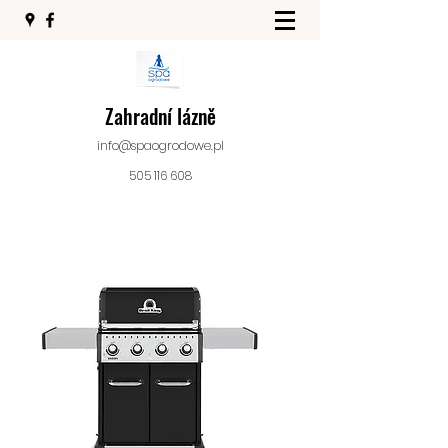
Zahradní lázně
info@spaogrodowe.pl
505 116 608