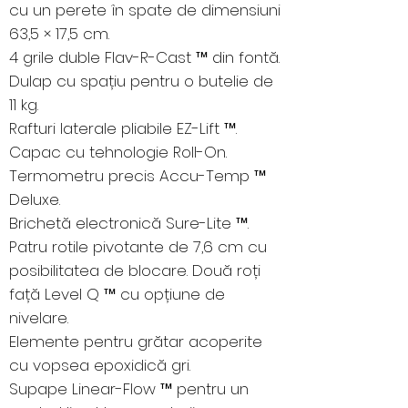
cu un perete în spate de dimensiuni
63,5 × 17,5 cm.
4 grile duble Flav-R-Cast ™ din fontă.
Dulap cu spațiu pentru o butelie de
11 kg.
Rafturi laterale pliabile EZ-Lift ™.
Capac cu tehnologie Roll-On.
Termometru precis Accu-Temp ™
Deluxe.
Brichetă electronică Sure-Lite ™.
Patru rotile pivotante de 7,6 cm cu
posibilitatea de blocare. Două roți
față Level Q ™ cu opțiune de
nivelare.
Elemente pentru grătar acoperite
cu vopsea epoxidică gri.
Supape Linear-Flow ™ pentru un