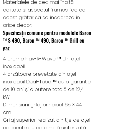
Materialele de cea mai înaltă
calitate și aspectul frumos fac ca
acest grătar să se încadreze în
orice decor.
Specificații comune pentru modelele Baron
™ S 490, Baron ™ 490, Baron ™ Grill cu
gaz
4 arome Flav-R-Wave ™ din oțel
inoxidabil.
4 arzătoare brevetate din oțel
inoxidabil Dual-Tube ™ cu o garanție
de 10 ani și o putere totală de 12,4
kW.
Dimensiuni grilaj principal 65 × 44
cm.
Grilaj superior realizat din tije de oțel
acoperite cu ceramică sinterizată