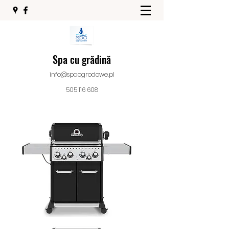
Spa cu grădină
info@spaogrodowe.pl
505 116 608