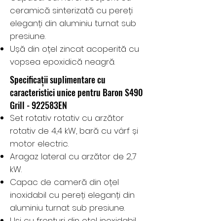
ceramică sinterizată cu pereți
eleganți din aluminiu turnat sub
presiune.
Ușă din oțel zincat acoperită cu
vopsea epoxidică neagră.
Specificații suplimentare cu
caracteristici unice pentru Baron S490
Grill - 922583EN
Set rotativ rotativ cu arzător
rotativ de 4,4 kW, bară cu vârf și
motor electric.
Aragaz lateral cu arzător de 2,7
kW.
Capac de cameră din oțel
inoxidabil cu pereți eleganți din
aluminiu turnat sub presiune.
Uși cu fronturi din oțel inoxidabil.