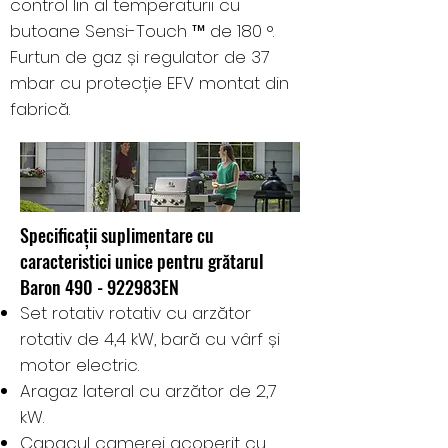
control lin al temperaturii cu
butoane Sensi-Touch ™ de 180 °.
Furtun de gaz și regulator de 37
mbar cu protecție EFV montat din
fabrică.
Specificații suplimentare cu
caracteristici unice pentru grătarul
Baron 490 - 922983EN
Set rotativ rotativ cu arzător
rotativ de 4,4 kW, bară cu vârf și
motor electric.
Aragaz lateral cu arzător de 2,7
kW.
Capacul camerei acoperit cu