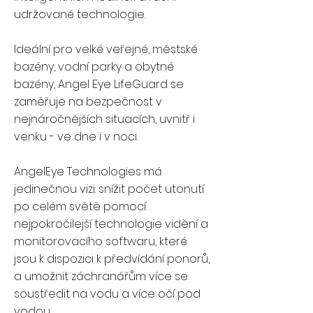
udržované technologie.
Ideální pro velké veřejné, městské
bazény, vodní parky a obytné
bazény, Angel Eye LifeGuard se
zaměřuje na bezpečnost v
nejnáročnějších situacích, uvnitř i
venku - ve dne i v noci.
AngelEye Technologies má
jedinečnou vizi: snížit počet utonutí
po celém světě pomocí
nejpokročilejší technologie vidění a
monitorovacího softwaru, které
jsou k dispozici k předvídání ponorů,
a umožnit záchranářům více se
soustředit na vodu a více očí pod
vodou.