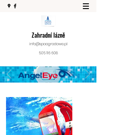
Zahradní lázně
info@spaogrodowe.pl
505 116 608