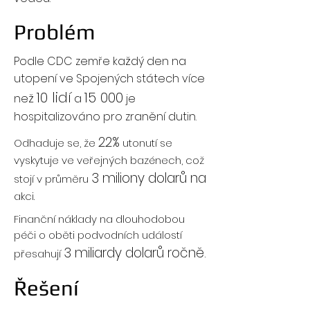
Problém
Podle CDC
zemře každý den na
utopení ve Spojených státech
více
10 lidí
15 000
než
a
je
hospitalizováno pro zranění dutin.
22%
Odhaduje se, že
utonutí se
vyskytuje ve veřejných bazénech, což
3 miliony dolarů na
stojí v průměru
akci.
Finanční náklady na dlouhodobou
péči o oběti podvodních událostí
3 miliardy dolarů ročně.
přesahují
Řešení