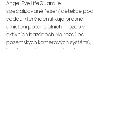
Angel Eye LifeGuard je
specializované řešení detekce pod
vodou, které identifikuje přesné
umístění potenciálních hrozeb v
aktivních bazénech. Na rozdíl od
pozemských kamerových systémů,
které sledují pouze poslední
známou polohu objektu na vodní
hladině, udržuje Angel Eye
LifeGuard jasný tlak na každého
plavce v bazénu, a to jak na
hladině, tak pod vodou, čímž je
detekce ponoření mnohem
přesnější.
Když se počítá každá sekunda,
Angel Eye LifeGuard zaměřuje úsilí