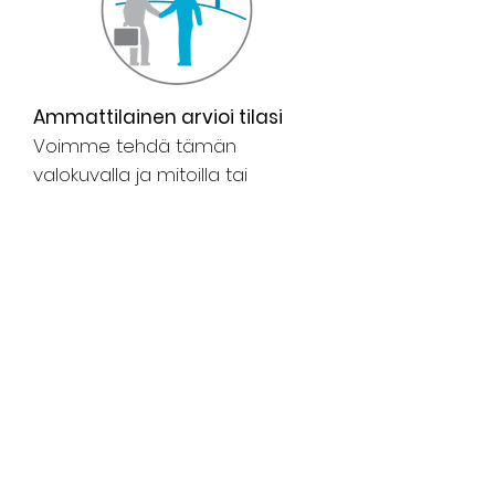
Ammattilainen arvioi tilasi
Voimme tehdä tämän
valokuvalla ja mitoilla tai
käymällä takapihallasi.
Aikataulu asennuspäivä
Kun olet valmis, voit asentaa
porealtaan tai kylpylän yhdessä