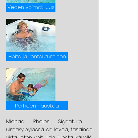
Veden voimakkuus
Hoito ja rentoutuminen
Perheen hauskaa
Michael Phelps Signature -
uimakylpylässä on leveä, tasainen
virta, joten voit uida, juosta, kävellä