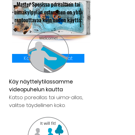
Master Spasissa porealtaan tai
uimakylpylän ostaminen on yhtä
rentouttavaa kuin niiden käyttö.
Katso yksityiskohdat
Käy näyttelytilassamme
videopuhelun kautta
Katso poreallas tai uima-allas,
valitse täydellinen koko.