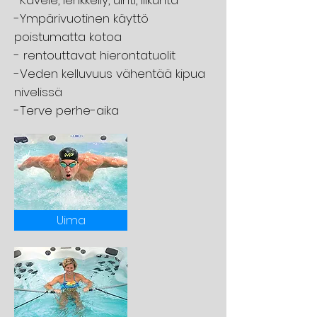
-Kävele, lenkkeily, uinti, liikunta
-Ympärivuotinen käyttö
poistumatta kotoa
- rentouttavat hierontatuolit
-Veden kelluvuus vähentää kipua
nivelissä
-Terve perhe-aika
Uima