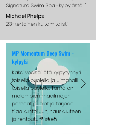
Signature Swim Spa -kylpylästä. "
Michael Phelps
23-kertainen kultamitalisti
MP Momentum Deep Swim -
kylpylä
Kaksi vesisäiliötä: kylpytynnyri
toisella puolella ja uimahalli
toisella puolella. Tämä on
molempien maailmojen
parhaat puolet ja tarjoaa
tilaa kuntoiluun, hauskuuteen
ja rentoutumiseen