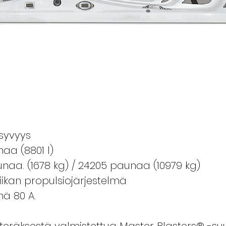
syvyys
naa (8801 l)
unaa. (1678 kg) / 24205 paunaa (10979 kg)
ikan propulsiojärjestelmä
ä 80 A.