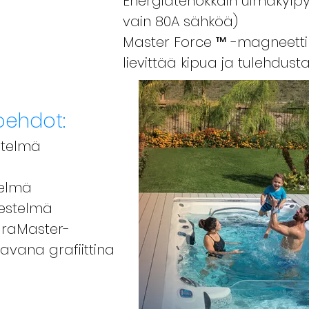
Energiatehokkain uimakylpyl
vain 80A sähköä)
Master Force ™ -magneettin
lievittää kipua ja tulehdust
oehdot:
estelmä
telmä
jestelmä
DuraMaster-
avana grafiittina