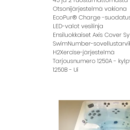
45 ja 2 ruostumattomasta t
Otsonijärjestelmä vakiona
EcoPur® Charge -suodatu
LED-valot vesilinja
Ensiluokkaiset Axis Cover 
SwimNumber-sovellustarvi
H2Xercise-järjestelmä
Tarjousnumero 1250A - kylp
1250B - Ui