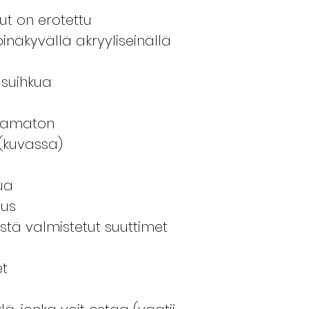
ut on erotettu
inäkyvällä akryyliseinällä
asuihkua
stamaton
(kuvassa)
ua
tus
tä valmistetut suuttimet
s
et