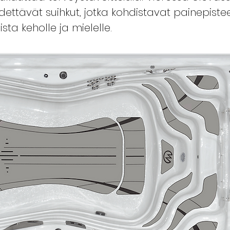
dettävät suihkut, jotka kohdistavat painepist
ta keholle ja mielelle.