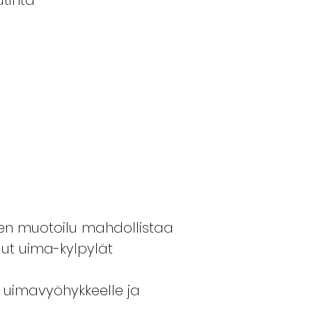
tinta
nen muotoilu mahdollistaa
ut uima-kylpylät
 uimavyöhykkeelle ja