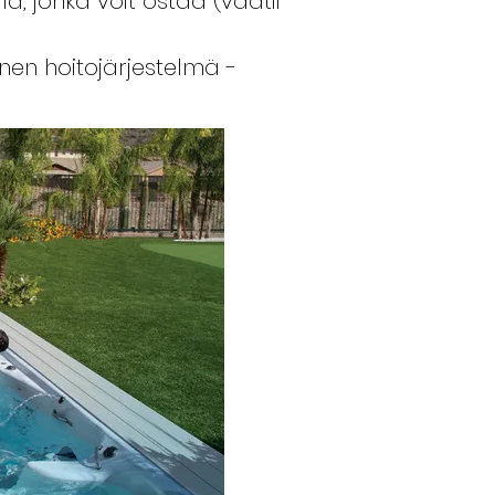
ä, jonka voit ostaa (vaatii
en hoitojärjestelmä -
a