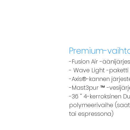
Premium-vaiht
-Fusion Air -äänijärj
- Wave Light -paketti
-Axis®-kannen järjes
-Mast3pur ™ -vesijär
-36 '' 4-kerroksinen 
polymeerivaihe (saat
tai espressona)