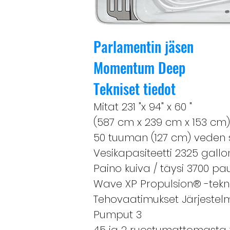
Parlamentin jäsen
Momentum Deep
Tekniset tiedot
Mitat 231 "x 94" x 60 "
(587 cm x 239 cm x 153 cm)
50 tuuman (127 cm) veden 
Vesikapasiteetti 2325 gallo
Paino kuiva / täysi 3700 pa
Wave XP Propulsion® -tekni
Tehovaatimukset Järjestelm
Pumput 3