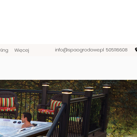
info@spaogrodowe.pl
505116608
 King
Więcej