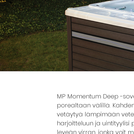
MP Momentum Deep -sovellu
porealtaan välillä. Kahde
vetäytyä lämpimään vetee
harjoitteluun ja uintityyli
leveän virran, jonka voit m