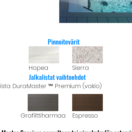
Pinnoitevärit
Hopea
Sierra
Jalkalistat vaihtoehdot
lista DuraMaster ™ Premium (vakio)
Grafiittiharmaa
Espresso