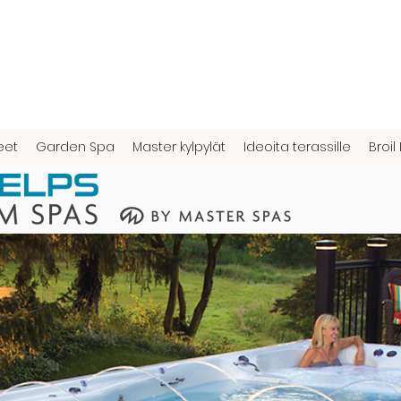
eet
Garden Spa
Master kylpylät
Ideoita terassille
Broil