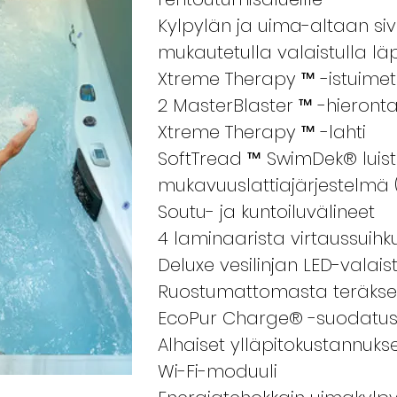
Kylpylän ja uima-altaan siv
mukautetulla valaistulla läp
Xtreme Therapy ™ -istuimet
2 MasterBlaster ™ -hieront
Xtreme Therapy ™ -lahti
SoftTread ™ SwimDek® lui
mukavuuslattiajärjestelmä 
Soutu- ja kuntoiluvälineet
4 laminaarista virtaussuihk
Deluxe vesilinjan LED-valais
Ruostumattomasta teräkses
EcoPur Charge® -suodatu
Alhaiset ylläpitokustannuks
Wi-Fi-moduuli