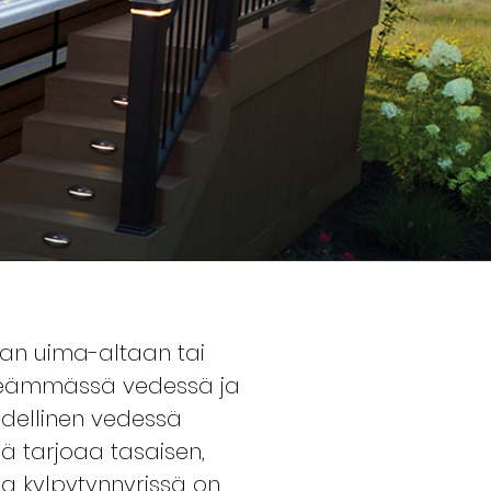
han uima-altaan tai
iileämmässä vedessä ja
dellinen vedessä
mä tarjoaa tasaisen,
ssa kylpytynnyrissä on