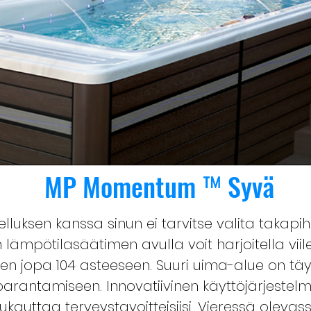
MP Momentum ™ Syvä
ksen kanssa sinun ei tarvitse valita takapi
n lämpötilasäätimen avulla voit harjoitella v
n jopa 104 asteeseen. Suuri uima-alue on täy
si parantamiseen. Innovatiivinen käyttöjärjestel
ukauttaa terveystavoitteisiisi. Vieressä oleva