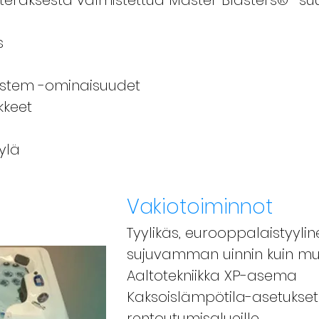
eräksestä valmistettua Master Blasters® -suu
s
System -ominaisuudet
kkeet
ylä
Vakiotoiminnot
Tyylikäs, eurooppalaistyyli
sujuvamman uinnin kuin mu
Aaltotekniikka XP-asema
Kaksoislämpötila-asetukset
rentoutumisalueille