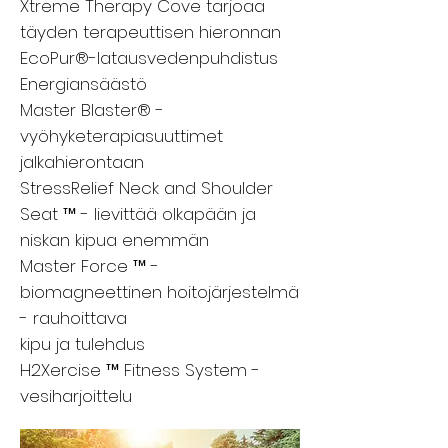
Xtreme Therapy Cove tarjoaa
täyden terapeuttisen hieronnan
EcoPur®-latausvedenpuhdistus
Energiansäästö
Master Blaster® -
vyöhyketerapiasuuttimet
jalkahierontaan
StressRelief Neck and Shoulder
Seat ™ - lievittää olkapään ja
niskan kipua enemmän
Master Force ™ -
biomagneettinen hoitojärjestelmä
- rauhoittava
kipu ja tulehdus
H2Xercise ™ Fitness System -
vesiharjoittelu