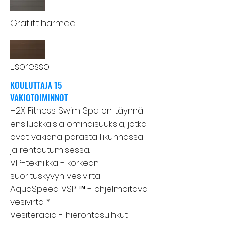
Grafiittiharmaa
Espresso
KOULUTTAJA 15
VAKIOTOIMINNOT
H2X Fitness Swim Spa on täynnä
ensiluokkaisia ​​ominaisuuksia, jotka
ovat vakiona parasta liikunnassa
ja rentoutumisessa.
VIP-tekniikka - korkean
suorituskyvyn vesivirta
AquaSpeed ​​VSP ™ - ohjelmoitava
vesivirta *
Vesiterapia - hierontasuihkut