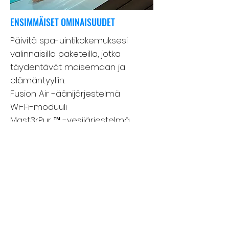
ENSIMMÄISET OMINAISUUDET
Päivitä spa-uintikokemuksesi
valinnaisilla paketeilla, jotka
täydentävät maisemaan ja
elämäntyyliin.
Fusion Air -äänijärjestelmä
Wi-Fi-moduuli
Mast3rPur ™ -vesijärjestelmä
SoftTread ™ SwimDek®: n
liukumaton, mukava
lattiajärjestelmä
Akselisuojajärjestelmä
Lisätietoja ominaisuuksista
Master Spasissa porealtaan tai