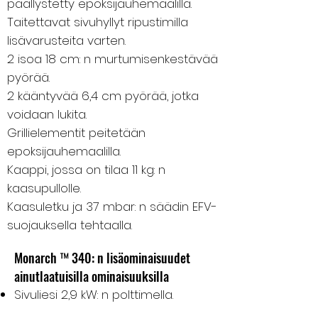
päällystetty epoksijauhemaalilla.
Taitettavat sivuhyllyt ripustimilla
lisävarusteita varten.
2 isoa 18 cm: n murtumisenkestävää
pyörää.
2 kääntyvää 6,4 cm pyörää, jotka
voidaan lukita.
Grillielementit peitetään
epoksijauhemaalilla.
Kaappi, jossa on tilaa 11 kg: n
kaasupullolle.
Kaasuletku ja 37 mbar: n säädin EFV-
suojauksella tehtaalla.
Monarch ™ 340: n lisäominaisuudet
ainutlaatuisilla ominaisuuksilla
Sivuliesi 2,9 kW: n polttimella.