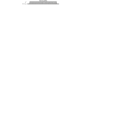
Grillin mitat:
korkeus - 122 cm
korkeus avoimella kannella - 147
cm
leveys - 134 cm
leveys alennetuilla hyllyillä - 86
cm
syvyys - 60 cm
syvyys kannen ollessa auki - 76
cm (kansi vetäytyy 16 cm)
Grillipaino:
Monarch ™ 340 - 46 kg