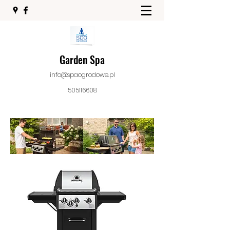
Garden Spa
info@spaogrodowe.pl
505116608