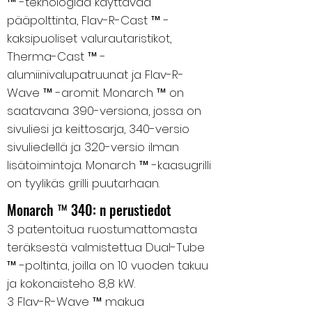
™ -teknologiaa käyttävää
pääpolttinta, Flav-R-Cast ™ -
kaksipuoliset valurautaristikot,
Therma-Cast ™ -
alumiinivalupatruunat ja Flav-R-
Wave ™ -aromit. Monarch ™ on
saatavana 390-versiona, jossa on
sivuliesi ja keittosarja, 340-versio
sivuliedellä ja 320-versio ilman
lisätoimintoja. Monarch ™ -kaasugrilli
on tyylikäs grilli puutarhaan.
Monarch ™ 340: n perustiedot
3 patentoitua ruostumattomasta
teräksestä valmistettua Dual-Tube
™ -poltinta, joilla on 10 vuoden takuu
ja kokonaisteho 8,8 kW.
3 Flav-R-Wave ™ makua