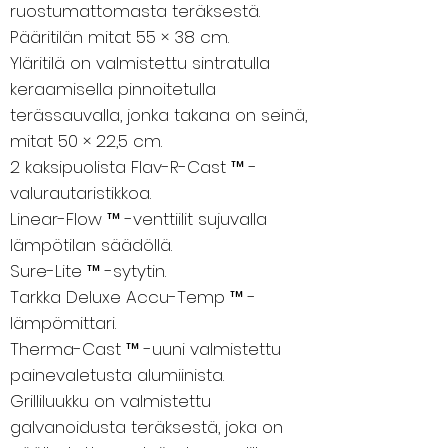
ruostumattomasta teräksestä.
Pääritilän mitat 55 × 38 cm.
Yläritilä on valmistettu sintratulla
keraamisella pinnoitetulla
terässauvalla, jonka takana on seinä,
mitat 50 × 22,5 cm.
2 kaksipuolista Flav-R-Cast ™ -
valurautaristikkoa.
Linear-Flow ™ -venttiilit sujuvalla
lämpötilan säädöllä.
Sure-Lite ™ -sytytin.
Tarkka Deluxe Accu-Temp ™ -
lämpömittari.
Therma-Cast ™ -uuni valmistettu
painevaletusta alumiinista.
Grilliluukku on valmistettu
galvanoidusta teräksestä, joka on