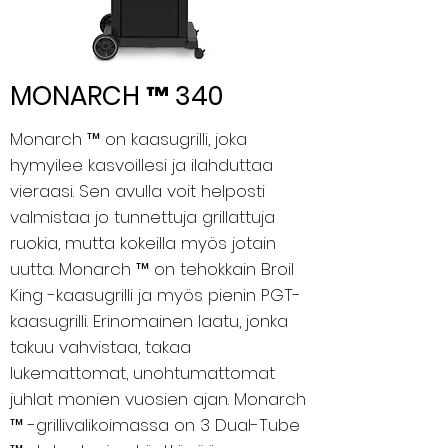
MONARCH ™ 340
Monarch ™ on kaasugrilli, joka
hymyilee kasvoillesi ja ilahduttaa
vieraasi. Sen avulla voit helposti
valmistaa jo tunnettuja grillattuja
ruokia, mutta kokeilla myös jotain
uutta. Monarch ™ on tehokkain Broil
King -kaasugrilli ja myös pienin PGT-
kaasugrilli. Erinomainen laatu, jonka
takuu vahvistaa, takaa
lukemattomat, unohtumattomat
juhlat monien vuosien ajan. Monarch
™ -grillivalikoimassa on 3 Dual-Tube