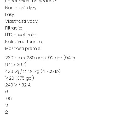
Počet miest na sedenie:
Nerezové dýzy:
Laky:
Vlastnosti vody:
Filtrácia:
LED osvetlenie:
Exkluzívne funkcie:
Možnosti prémie:
239 cm x 239 cm x 92 cm (94 "x
94" x 36 ")
420 kg / 2 134 kg (4 705 lb)
1420 (375
gal)
240 V / 32 A
6
106
3
2