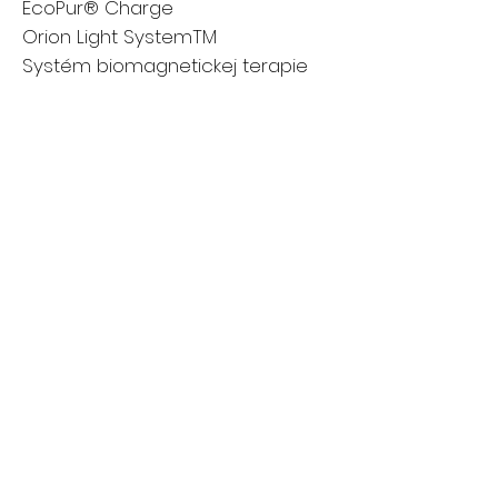
EcoPur® Charge
Orion Light SystemTM
Systém biomagnetickej terapie
Master ForceTM
Vákuovo tvarované dno misky
ABS
Vysnívané osvetlenie zvukového
systému Fusion Air
WiF
Možnosti
škrupiny
Možnosti
tvarovania