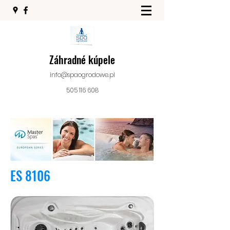
Záhradné kúpele
info@spaogrodowe.pl
505 116 608
ES 8106