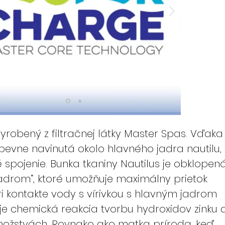
robený z filtračnej látky Master Spas. Vďaka
 pevne navinutá okolo hlavného jadra nautilu,
 spojenie. Bunka tkaniny Nautilus je obklopen
adrom“, ktoré umožňuje maximálny prietok
ri kontakte vody s vírivkou s hlavným jadrom
 chemická reakcia tvorbu hydroxidov zinku 
ožstvách. Rovnako ako matka príroda, keď