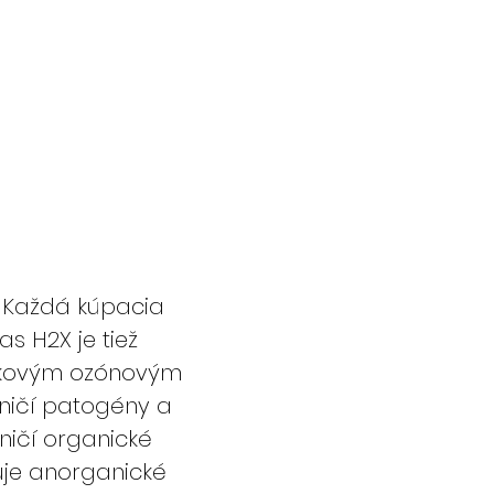
 Každá kúpacia
s H2X je tiež
kovým ozónovým
ničí patogény a
ničí organické
uje anorganické