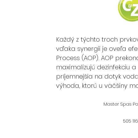
Každý z týchto troch prvk
vďaka synergii je oveľa ef
Process (AOP). AOP prekoná
maximalizujú dezinfekciu a 
príjemnejšia na dotyk voda 
výhoda, ktorú u väčšiny m
Master Spas Po
505 11