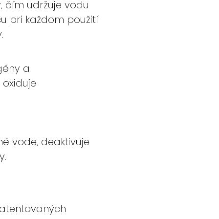
y, čím udržuje vodu
cu pri každom použití
.
gény a
 oxiduje
né vode, deaktivuje
y.
patentovaných