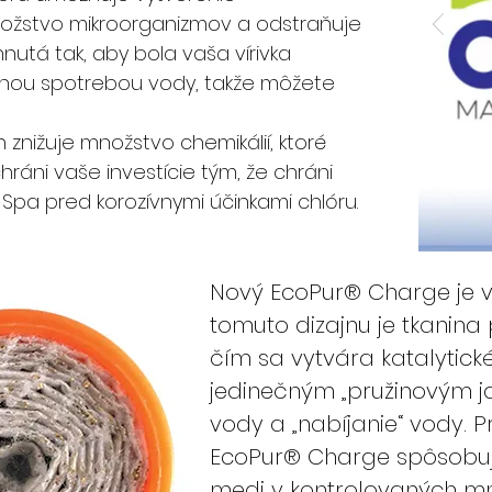
množstvo mikroorganizmov a odstraňuje
hnutá tak, aby bola vaša vírivka
álnou spotrebou vody, takže môžete
n znižuje množstvo chemikálií, ktoré
ráni vaše investície tým, že chráni
Spa pred korozívnymi účinkami chlóru.
Nový EcoPur® Charge je vy
tomuto dizajnu je tkanina
čím sa vytvára katalytické
jedinečným „pružinovým j
vody a „nabíjanie“ vody. P
EcoPur® Charge spôsobuje
medi v kontrolovaných mn