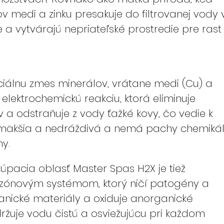
v medi a zinku presakuje do filtrovanej vody 
e a vytvárajú nepriateľské prostredie pre rast
ciálnu zmes minerálov, vrátane medi (Cu) a
ú elektrochemickú reakciu, ktorá eliminuje
a odstraňuje z vody ťažké kovy, čo vedie k
 mäkšia a nedráždivá a nemá pachy chemikáli
y.
úpacia oblasť Master Spas H2X je tiež
ónovým systémom, ktorý ničí patogény a
anické materiály a oxiduje anorganické
držuje vodu čistú a osviežujúcu pri každom