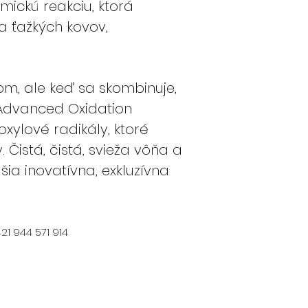
mickú reakciu, ktorá
a ťažkých kovov,
m, ale keď sa skombinuje,
o Advanced Oxidation
xylové radikály, ktoré
 Čistá, čistá, svieža vôňa a
šia inovatívna, exkluzívna
21 944 571 914