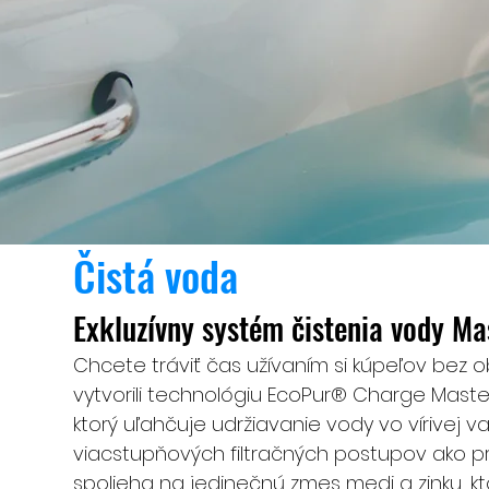
Čistá voda
Exkluzívny systém čistenia vody Ma
Chcete tráviť čas užívaním si kúpeľov bez o
vytvorili technológiu EcoPur® Charge Master 
ktorý uľahčuje udržiavanie vody vo vírivej van
viacstupňových filtračných postupov ako p
spolieha na jedinečnú zmes medi a zinku, k