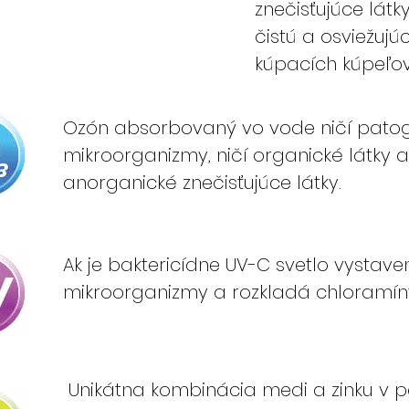
znečisťujúce látk
čistú a osviežujú
kúpacích kúpeľov
Ozón absorbovaný vo vode ničí pato
mikroorganizmy, ničí organické látky a
anorganické znečisťujúce látky.
Ak je baktericídne UV-C svetlo vystave
mikroorganizmy a rozkladá chloramín
Unikátna kombinácia medi a zinku v 