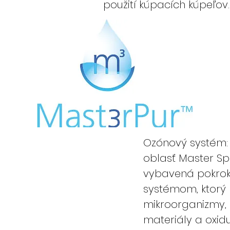
použití kúpacích kúpeľov.
Ozónový systém:
oblasť Master Spa
vybavená pokro
systémom, ktorý 
mikroorganizmy, 
materiály a oxid