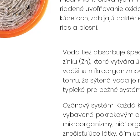
riadené uvoľňovanie oxido
kúpeľoch, zabíjajú baktéri
rias a plesní.
Voda tiež absorbuje špe
zinku (Zn), ktoré vytváraj
väčšinu mikroorganizmov 
tomu, že sýtená voda je
typické pre bežné systém
Ozónový systém: Každá k
vybavená pokrokovým oz
mikroorganizmy, ničí org
znečisťujúce látky, čím u