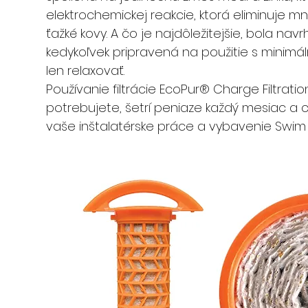
elektrochemickej reakcie, ktorá eliminuje 
ťažké kovy. A čo je najdôležitejšie, bola navr
kedykoľvek pripravená na použitie s minim
len relaxovať.
Používanie filtrácie EcoPur® Charge Filtratio
potrebujete, šetrí peniaze každý mesiac a ch
vaše inštalatérske práce a vybavenie Swim 