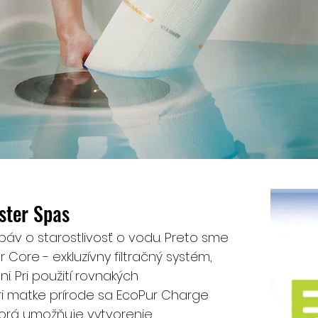
ster Spas
báv o starostlivosť o vodu. Preto sme
Core - exkluzívny filtračný systém,
i. Pri použití rovnakých
ri matke prírode sa EcoPur Charge
torá umožňuje vytvorenie